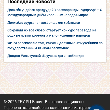
Последние новости
Дэлхэйн үндэhэн арадуудай Уласхоорондын үдэрөөр! — С
Международным днём коренных народов мира!
Дэлхэйдэ суурхаһан зохёол дахин хэблэгдээ
Сохраняя живое слово: стартует конкурс перевода на
родные языки коренных малочисленных народов
ФИРЯ рассказал о том, какими должны быть учебники по
государственным языкам республик
Дондок Улзытуевай «Шуушы» дахин хэблэгдээ
© 2026 ГБУ РЦ Бэлиг. Все права защищены.
Перепечатка и любое использование материалов