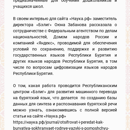
предназначенные для обучения дошкольников и
учащихся школ.
В своем интервью для сайта «Наука.рф» заместитель
директора «Бэлиг» Оюна Забанова рассказала о
сотрудничестве с Федеральным агентством по делам
национальностей, Домом народов России и
компанией «Яндекс», проводимой для обеспечения
условий по сохранению, поддержке и развитию
государственных языков Республики Бурятия и
других языков народов Республики Бурятия, в том
числе по вопросам цифровизации языков народов
Республики Бурятия.
О том, какая работа проводится Республиканским
центром «Бэлиг» для развития машинного перевода
на бурятский язык, что делается по созданию базы
данных для синтеза и распознавания бурятской речи
можно узнать, ознакомившись с полной версией
статьи на сайте «Наука.рф»
https://наука.рф/journal/otsifrovat-i-peredat-kak-
buryatiya-sokhranyaet-rodnye-yazyki-s-pomoshchyu-