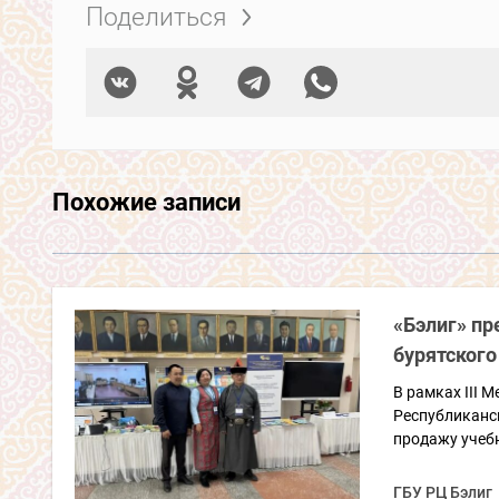
Поделиться
Похожие записи
«Бэлиг» пр
бурятского
В рамках III 
Республиканс
продажу учебн
ГБУ РЦ Бэлиг