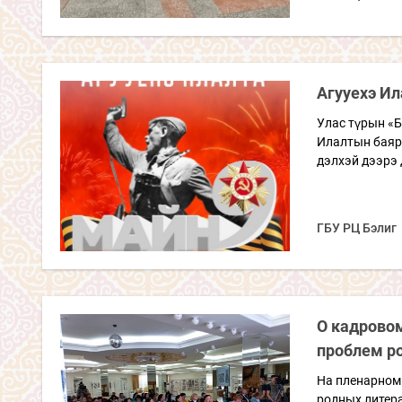
Агууехэ Ил
Улас түрын «Б
Илалтын баяра
дэлхэй дээрэ 
ГБУ РЦ Бэлиг
О кадрово
проблем р
На пленарном
родных литер