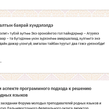
алтын баярай хүндэлэлдэ
элиг» түбэй зүгһөө Эхэ оронойнгоо гол һайндэрөөр – Агууехэ
ар – та бүгэдэнөө үнэн зүрхэнһөө амаршалаад, хүлгөөтэ энэ
дайн дажар үзэнгүй, амгалан тайбан һуугыт даа гэжэ үреэнэбди!
м аспекте программного подхода к решению
одных языков
 заседании Форума молодых преподавателей родных языков и
атур Дальневосточного федерального округа директор