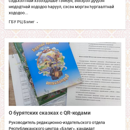
сэдьхэлтнай хэзээдэшье тэнюун, энхэрэл дүүрэн
нюдэдтнай хододоо һаруул, сэсэн мэргэн һургаалтнай
хододоо...
ГБУ РЦ Бэлиг
О бурятских сказках с QR-кодами
Руководитель редакционно-издательского отдела
Республиканского центра «Бэлиг», кандидат