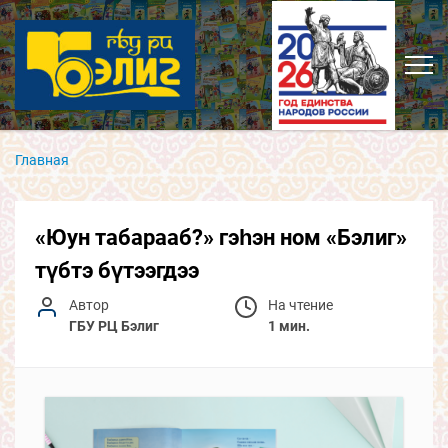
Главная
«Юун табарааб?» гэһэн ном «Бэлиг»
түбтэ бүтээгдээ
Автор
На чтение
ГБУ РЦ Бэлиг
1 мин.