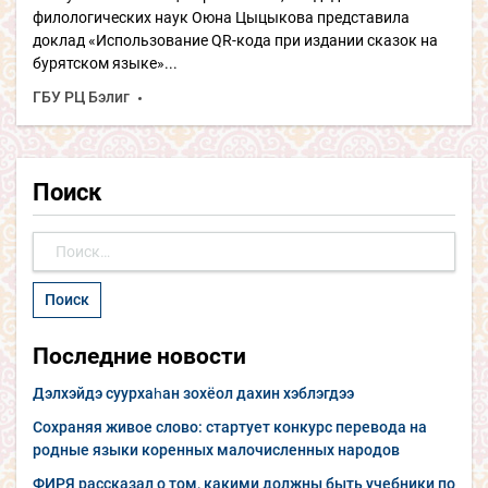
филологических наук Оюна Цыцыкова представила
доклад «Использование QR-кода при издании сказок на
бурятском языке»...
ГБУ РЦ Бэлиг
Поиск
Найти:
Последние новости
Дэлхэйдэ суурхаһан зохёол дахин хэблэгдээ
Сохраняя живое слово: стартует конкурс перевода на
родные языки коренных малочисленных народов
ФИРЯ рассказал о том, какими должны быть учебники по