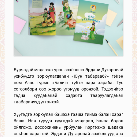
Буряадай мэдээжэ уран зохёолшо Эрдэни Дугаровай
үхибүүдтэ зорюулагдаһан «Юун табарааб?» гэһэн
ном Улас түрын «Бэлиг» түбтэ нара хараба. Тус
согсолбори соо жороо үгэнүүд оронхой. Тэдээнһээ
гадна хуудаһанай сэдэбтэ тааруулагдаһан
таабаринууд үгтэнхэй.
Хүүгэдтэ зорюулан бэшэхэ гээшэ тиимэ бэлэн хэрэг
бэшэ. Нэн түрүүн хүүгэдэй мэдэрэл, һанаа бодол
ойлгожо, досоохииень урбуулан һэргээжэ шадаха
оньһон хэрэгтэй. Эрдэни Дугаровай зохёолнууд энэ