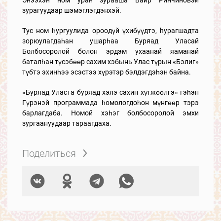
зурагуудаар шэмэглэгдэнхэй.
Тус ном һургуулида ороодүй үхибүүдтэ, hурагшадта
зорюулагдаһан ушарһаа Буряад Уласай
Болбосоролой болон эрдэм ухаанай яаманай
баталһан түсэбөөр сахим хэбынь Улас түрын «Бэлиг»
түбтэ эхинһээ эсэстээ хүрэтэр бэлдэгдэһэн байна.
«Буряад Уласта буряад хэлэ сахин хүгжөөлгэ» гэһэн
Гүрэнэй программада һомологдоһон мүнгөөр тэрэ
барлагдаба. Номой хэһэг болбосоролой эмхи
зургаануудаар тараагдаха.
Поделиться