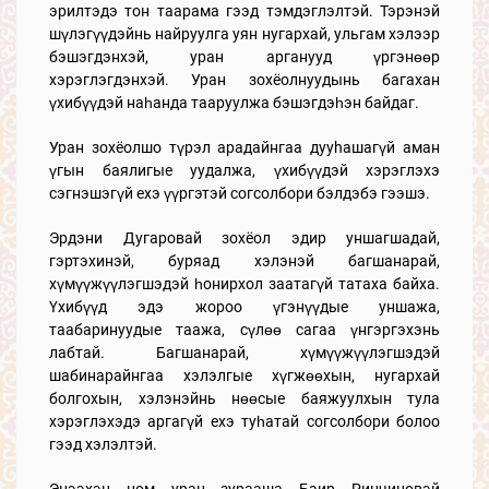
эрилтэдэ тон таарама гээд тэмдэглэлтэй. Тэрэнэй
шүлэгүүдэйнь найруулга уян нугархай, ульгам хэлээр
бэшэгдэнхэй, уран арганууд үргэнөөр
хэрэглэгдэнхэй. Уран зохёолнуудынь багахан
үхибүүдэй наһанда тааруулжа бэшэгдэһэн байдаг.
Уран зохёолшо түрэл арадайнгаа дууhашагүй аман
үгын баялигые уудалжа, үхибүүдэй хэрэглэхэ
сэгнэшэгүй ехэ үүргэтэй согсолбори бэлдэбэ гээшэ.
Эрдэни Дугаровай зохёол эдир уншагшадай,
гэртэхинэй, буряад хэлэнэй багшанарай,
хүмүүжүүлэгшэдэй һонирхол заатагүй татаха байха.
Үхибүүд эдэ жороо үгэнүүдые уншажа,
таабаринуудые таажа, сүлөө сагаа үнгэргэхэнь
лабтай. Багшанарай, хүмүүжүүлэгшэдэй
шабинарайнгаа хэлэлгые хүгжөөхын, нугархай
болгохын, хэлэнэйнь нөөсые баяжуулхын тула
хэрэглэхэдэ аргагүй ехэ туһатай согсолбори болоо
гээд хэлэлтэй.
Энээхэн ном уран зурааша Баир Ринчиновэй