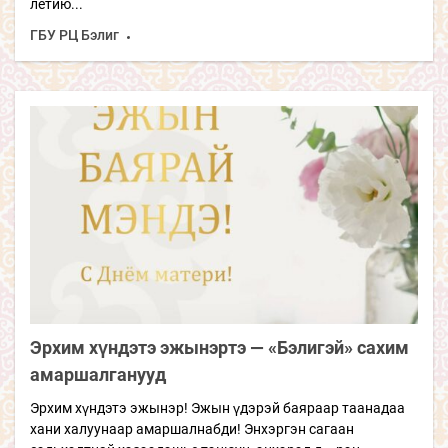
летию...
ГБУ РЦ Бэлиг
Эрхим хүндэтэ эжынэртэ — «Бэлигэй» сахим
амаршалганууд
Эрхим хүндэтэ эжынэр! Эжын үдэрэй баяраар таанадаа
хани халуунаар амаршалнабди! Энхэргэн сагаан