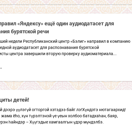
правил «Яндексу» ещё один аудиодатасет для
ния бурятской речи
вшей недели Республиканский центр «Бэлиг» направил в компанию
редной аудиодатасет для распознавания бурятской
исты центра завершили вторую проверку аудиоматериала...
щиты детей!
 дээрэ үүлэгүй огторгой хэтэдээ байг лэ!Хүндэтэ нютагаархид!
 жама ёhо, хүн түрэлтэнэй үе үеын холбоо батадхаһан, баяр,
үрэн һайндэр – Хүүгэдые хамгаалгын үдэр мүндэлбэ.