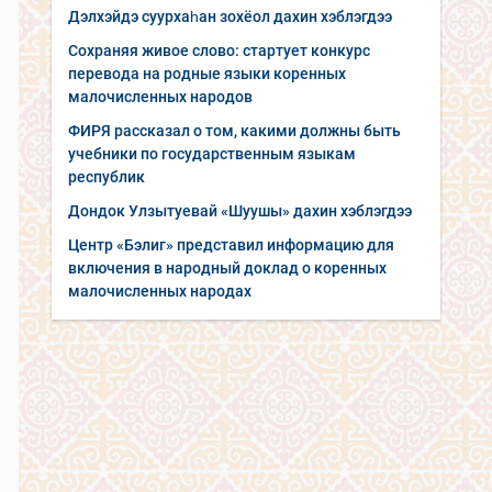
Дэлхэйдэ суурхаһан зохёол дахин хэблэгдээ
Сохраняя живое слово: стартует конкурс
перевода на родные языки коренных
малочисленных народов
ФИРЯ рассказал о том, какими должны быть
учебники по государственным языкам
республик
Дондок Улзытуевай «Шуушы» дахин хэблэгдээ
Центр «Бэлиг» представил информацию для
включения в народный доклад о коренных
малочисленных народах