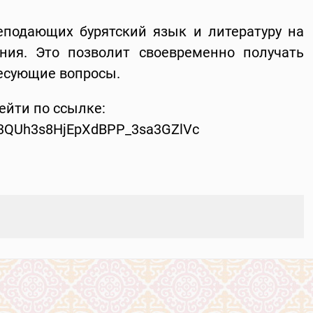
еподающих бурятский язык и литературу на
ния. Это позволит своевременно получать
ресующие вопросы.
ейти по ссылке:
5r3QUh3s8HjEpXdBPP_3sa3GZlVc