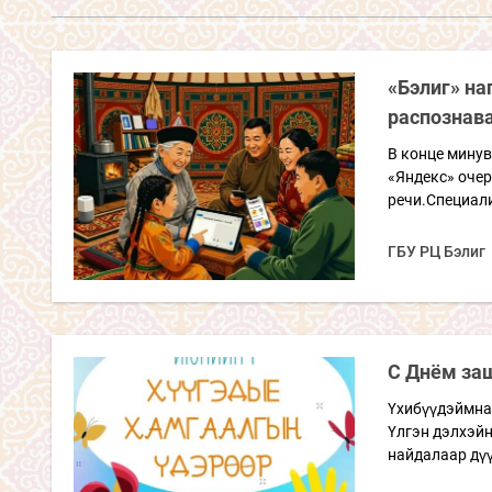
«Бэлиг» на
распознава
В конце мину
«Яндекс» оче
речи.Специал
ГБУ РЦ Бэлиг
С Днём за
Үхибүүдэймнай
Үлгэн дэлхэйн
найдалаар дү