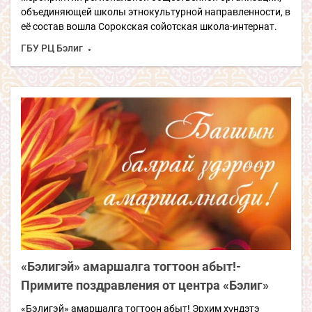
объединяющей школы этнокультурной направленности, в
её состав вошла Сорокская сойотская школа-интернат.
ГБУ РЦ Бэлиг
«Бэлигэй» амаршалга тогтоон абыт!-
Примите поздравления от центра «Бэлиг»
«Бэлигэй» амаршалга тогтоон абыт! Эрхим хүндэтэ