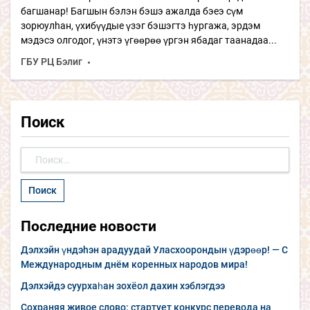
багшанар! Багшын бэлэн бэшэ ажалда бэеэ сүм
зорюулhан, үхибүүдые үзэг бэшэгтэ һургажа, эрдэм
мэдэсэ олгодог, үнэтэ үгөөрөө үргэн ябадаг таанадаа...
ГБУ РЦ Бэлиг
Поиск
Найти:
Последние новости
Дэлхэйн үндэhэн арадуудай Уласхоорондын үдэрөөр! — С
Международным днём коренных народов мира!
Дэлхэйдэ суурхаһан зохёол дахин хэблэгдээ
Сохраняя живое слово: стартует конкурс перевода на