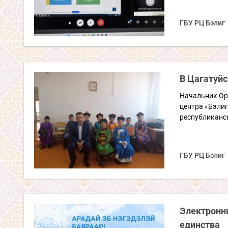
ГБУ РЦ Бэлиг
В Цагатуй
Начальник Ор
центра «Бэлиг
республиканск
ГБУ РЦ Бэлиг
Электронны
единства