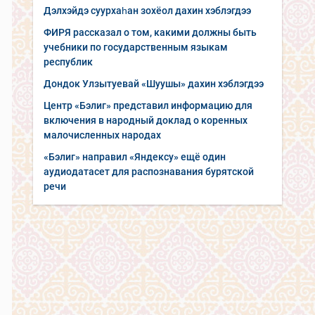
Дэлхэйдэ суурхаһан зохёол дахин хэблэгдээ
ФИРЯ рассказал о том, какими должны быть
учебники по государственным языкам
республик
Дондок Улзытуевай «Шуушы» дахин хэблэгдээ
Центр «Бэлиг» представил информацию для
включения в народный доклад о коренных
малочисленных народах
«Бэлиг» направил «Яндексу» ещё один
аудиодатасет для распознавания бурятской
речи