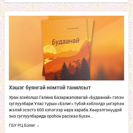
Хэшэг буянгай номтой танилсыт
Уран зохёолшо Галина Базаржаповагай «Будаанай» гэһэн
суглуулбари Улас түрын «Бэлиг» түбэй хэблэлдэ үнгэрһэн
жэлэй эсэстэ 600 хэһэгээр нара хараба.Хөөрэлгэнүүдэй
энэ суглуулбарида ороhон рассказ бүхэн...
ГБУ РЦ Бэлиг