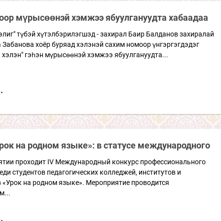
оор мүрысөөнэй хэмжээ ябуулгануудта хабаадаа
элиг" түбэй хүтэлбэрилэгшэд - захирал Баир Балданов захиралай
 Забанова хоёр буряад хэлэнэй сахим номоор үнгэргэгдэдэг
 хэлэн" гэһэн мүрысөөнэй хэмжээ ябуулгануудта...
рок на родном языке»: в статусе международного
рятии проходит IV Международный конкурс профессионального
еди студентов педагогических колледжей, институтов и
 «Урок на родном языке». Мероприятие проводится
...