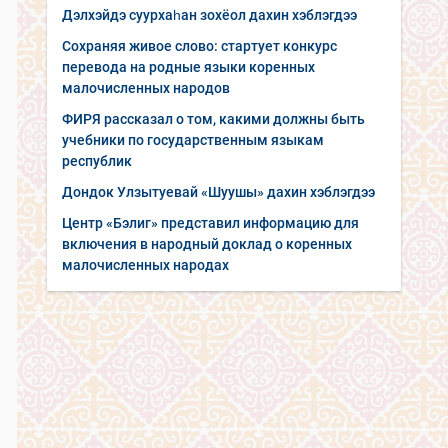
Дэлхэйдэ суурхаһан зохёол дахин хэблэгдээ
Сохраняя живое слово: стартует конкурс
перевода на родные языки коренных
малочисленных народов
ФИРЯ рассказал о том, какими должны быть
учебники по государственным языкам
республик
Дондок Улзытуевай «Шуушы» дахин хэблэгдээ
Центр «Бэлиг» представил информацию для
включения в народный доклад о коренных
малочисленных народах