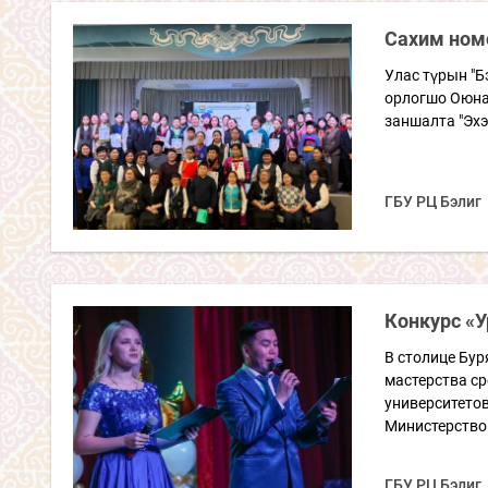
Сахим ном
Улас түрын "Б
орлогшо Оюна
заншалта "Эхэ
ГБУ РЦ Бэлиг
Конкурс «У
В столице Бу
мастерства ср
университетов
Министерством
ГБУ РЦ Бэлиг