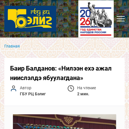
Главная
Баир Балданов: «Нилээн ехэ ажал
ниислэлдэ ябуулагдана»
Автор
На чтение
ГБУ РЦ Бэлиг
2 мин.