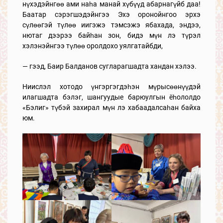
нүхэдэйнгөө ами наһа манай хүбүүд абарнагүйб даа!
Баатар сэрэгшэдэйнгээ Эхэ оронойнгоо эрхэ
сүлөөгэй түлөө иигэжэ тэмсэжэ ябахада, эндээ,
нютаг дээрээ байһан зон, бидэ мүн лэ түрэл
хэлэнэйнгээ түлөө оролдохо уялгатайбди,
— гээд, Баир Балданов сугларагшадта хандан хэлээ.
Ниислэл хотодо үнгэргэгдэһэн мүрысөөнүүдэй
илагшадта бэлэг, шангуудые барюулгын ёһололдо
«Бэлиг» түбэй захирал мүн лэ хабаадалсаһан байха
юм.