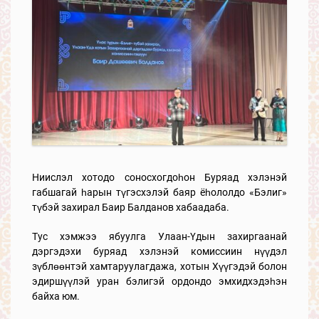
Ниислэл хотодо соносхогдоһон Буряад хэлэнэй
габшагай һарын түгэсхэлэй баяр ёһололдо «Бэлиг»
түбэй захирал Баир Балданов хабаадаба.
Тус хэмжээ ябуулга Улаан-Үдын захиргаанай
дэргэдэхи буряад хэлэнэй комиссиин нүүдэл
зүблөөнтэй хамтаруулагдажа, хотын Хүүгэдэй болон
эдиршүүлэй уран бэлигэй ордондо эмхидхэдэһэн
байха юм.