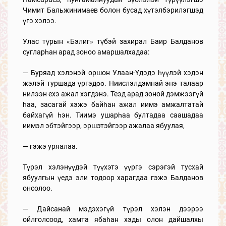
Чимит Бальжинимаев болон бусад хүтэлбэрилэгшэд
үгэ хэлээ.
Улас түрын «Бэлиг» түбэй захирал Баир Балданов
сугларһан арад зоноо амаршалхадаа:
— Буряад хэлэнэй оршон Улаан-Үдэдэ һүүлэй хэдэн
жэлэй туршада үргэдөө. Ниислэлдэмнай энэ талаар
нилээн ехэ ажал хэгдэнэ. Теэд арад зоной дэмжээгүй
һаа, засагай хэжэ байһан ажал иимэ амжалтатай
байхагүй һэн. Тиимэ ушарһаа бултадаа саашадаа
иимэл эбтэйгээр, эршэтэйгээр ажалаа ябуулая,
— гэжэ уряалаа.
Түрэл хэлэнүүдэй түүхэтэ үүргэ сэрэгэй тусхай
ябуулгын үедэ эли тодоор харагдаа гэжэ Балданов
онсолоо.
— Дайсанай мэдэхэгүй түрэл хэлэн дээрээ
ойлголсоод, хамта ябаһан хэды олон дайшалхы