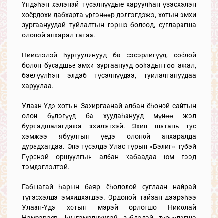
Үндэһэн хэлэнэй түсэлнүүдые харуулһан үзэсхэлэн
хоёрдохи дабхарта үргэнөөр дэлгэгдэжэ, хотын эмхи
зургаануудай туйлалтын гэршэ болоод, сугларагша
олоной анхарал татаа.
Ниислэлэй һургуулинууд ба сэсэрлигүүд, соёлой
болон бусадшье эмхи зургаанууд өөһэдынгөө ажал,
бэелүүлһэн элдэб түсэлнүүдээ, туйлалтануудаа
харуулаа.
Улаан-Үдэ хотын Захиргаанай албан ёһоной сайтын
олон бүлэгүүд ба хуудаһанууд мүнөө жэл
буряадшалагдажа эхилэнхэй. Эхин шатань тус
хэмжээ ябуулгын үедэ олоной анхаралда
дурадхагдаа. Энэ түсэлдэ Улас түрын «Бэлиг» түбэй
Гүрэнэй оршуулгын албан хабаадаа юм гээд
тэмдэглэлтэй.
Габшагай һарын баяр ёһололой суглаан найрай
түгэсхэлдэ эмхидхэгдээ. Ордоной тайзан дээрэһээ
Улаан-Үдэ хотын мэрэй орлогшо Николай
Намсараев, һунгамалнуудай зүблэлэй түрүүлэгшэ