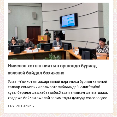
Ниислэл хотын ниитын оршондо буряад
хэлэнэй байдал бэхижэнэ
Улаан-Үдэ хотын захиргаанай дэргэдэхи буряад хэлэнэй
талаар комиссиин ээлжээтэ зүблөөндэ "Бэлиг" түбэй
хүтэлбэрилэгшэд хабаадаба.Хэдэн элидхэл шагнагдажа,
хэгдэжэ байһан ажалай зарим тэды дүнгүүд согсологдоо.
ГБУ РЦ Бэлиг