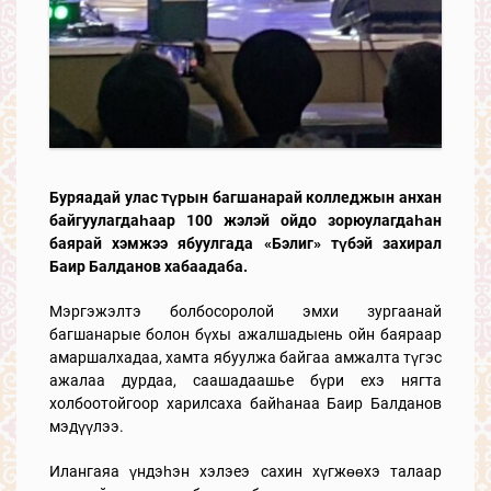
Буряадай улас түрын багшанарай колледжын анхан
байгуулагдаһаар 100 жэлэй ойдо зорюулагдаһан
баярай хэмжээ ябуулгада «Бэлиг» түбэй захирал
Баир Балданов хабаадаба.
Мэргэжэлтэ болбосоролой эмхи зургаанай
багшанарые болон бүхы ажалшадыень ойн баяраар
амаршалхадаа, хамта ябуулжа байгаа амжалта түгэс
ажалаа дурдаа, саашадаашье бүри ехэ нягта
холбоотойгоор харилсаха байһанаа Баир Балданов
мэдүүлээ.
Илангаяа үндэһэн хэлэеэ сахин хүгжөөхэ талаар