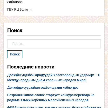
Забанова.
ГБУ РЦ Бэлиг
Поиск
Найти:
Последние новости
Дэлхэйн үндэhэн арадуудай Уласхоорондын үдэрөөр! — С
Международным днём коренных народов мира!
Дэлхэйдэ суурхаһан зохёол дахин хэблэгдээ
Сохраняя живое слово: стартует конкурс перевода на
родные языки коренных малочисленных народов
ФИРЯ рассказал о том, какими должны быть учебники по