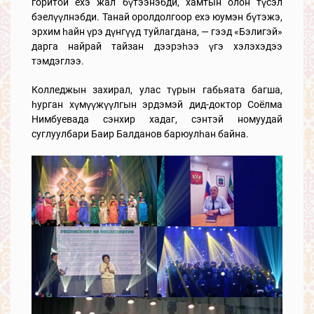
горитой ехэ жал бүтээнэбди, хамтын олон түсэл
бэелүүлнэбди. Танай оролдолгоор ехэ юумэн бүтэжэ,
эрхим һайн үрэ дүнгүүд туйлагдана, — гээд «Бэлигэй»
дарга найрай тайзан дээрэһээ үгэ хэлэхэдээ
тэмдэглээ.
Колледжын захирал, улас түрын габьяата багша,
һурган хүмүүжүүлгын эрдэмэй дид-доктор Соёлма
Нимбуевада сэнхир хадаг, сэнтэй номуудай
суглуулбари Баир Балданов барюулһан байна.