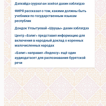
Дэлхэйдэ суурхаһан зохёол дахин хэблэгдээ
ФИРЯ рассказал о том, какими должны быть
учебники по государственным языкам
республик
Дондок Улзытуевай «Шуушы» дахин хэблэгдээ
Центр «Бэлиг» представил информацию для
включения в народный доклад о коренных
малочисленных народах
«Бэлиг» направил «Яндексу» ещё один
аудиодатасет для распознавания бурятской
речи