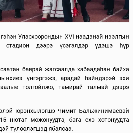
» гэhэн Уласхоорондын XVI нааданай нээлгын
б стадион дээрэ үсэгэлдэр үдэшэ hүр
гсаатан баярай жагсаалда хабаадаhан байха
шынхиеэ үнгэргэжэ, арадай hайндэрэй эхи
саалые толгойлжо, тамирай талмай дээрэ
блэлэй юрэнхылэгшэ Чимит Бальжинимаевай
15 нютаг можонуудта, бага ехэ хотонуудта
дэй түлөөлэгшэд ябалсаа.