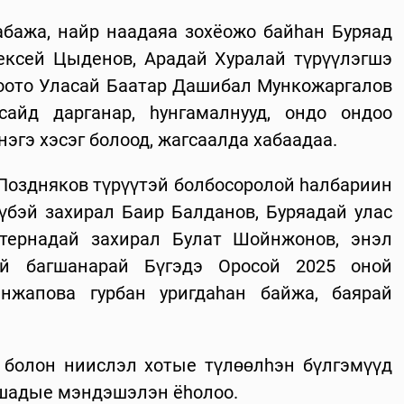
 абажа, найр наадаяа зохёожо байhан Буряад
ексей Цыденов, Арадай Хуралай түрүүлэгшэ
оото Уласай Баатар Дашибал Мункожаргалов
сайд дарганар, hунгамалнууд, ондо ондоо
эгэ хэсэг болоод, жагсаалда хабаадаа.
 Поздняков түрүүтэй болбосоролой hалбариин
үбэй захирал Баир Балданов, Буряадай улас
нтернадай захирал Булат Шойнжонов, энэл
дэй багшанарай Бүгэдэ Оросой 2025 оной
нжапова гурбан уригдаhан байжа, баярай
 болон ниислэл хотые түлөөлhэн бүлгэмүүд
гшадые мэндэшэлэн ёhолоо.