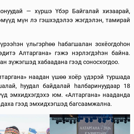
онуудай — хүршэ Үбэр Байгалай хизаарай,
мүүд мүн лэ гэшхэдэлээ жэгдэлэн, тамирай
үрээһэн үльгэрһөө һабагшалан зохёогдоһон
дитэ Алтаргана» гэжэ нэрлэгдэhэн байна.
ан зүжэгшэд хабаадана гээд соносхогдоо.
таргана» наадан үшөө хоёр үдэрэй туршада
шалай, hуудал байдалай hалбаринуудаар 18
үд эмхидхэгдэхэ юм. «Алтаргана» нааданда
аадаха гээд эмхидхэгшэд багсаамжална.