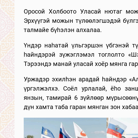
Оросой Холбоото Уласай нютаг мож
Эрхүүгэй можын түлөөлэгшэдэй бүлгэ
талмайе бүhэлэн алхалаа.
Үндэр наһатай үльгэршэн үбгэнэй тү
һайндэрэй зүжэглэмэл тоглолто «Шэ
Тэрээндэ манай уласай хоёр мянга гар
Уржадэр эхилhэн арадай hайндэр «Ал
үргэлжэлхэ. Соёл урлалай, ёhо зан
янзын, тамирай 6 зүйлөөр мүрысөөнү
дүн хамта таба гаран мянган зон хаб