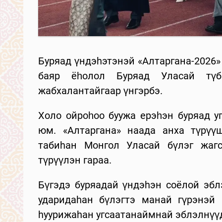
Буряад үндэhэтэнэй «Алтаргана-2026
баяр ёһолол Буряад Уласай тү
жабхалантайгаар үнгэрбэ.
Холо ойроһоо буужа ерэһэн буряад у
юм. «Алтаргана» наада анха түрүү
табиhан Монгол Уласай бүлэг жаг
түрүүлэн гараа.
Бүгэдэ буряадай үндэhэн соёлой э
ударидаhан бүлэгтэ манай гүрэнэй 
hуурижаhан угсаатанаймнай эблэлнүү