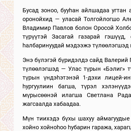
Бусад зоноо, бууhан айлшадаа угтан
оронойхид — уласай Толгойлогшо Ал
Владимир Павлов болон Оросой Холб
түрүүтэй Засагай газарай гэшүүд, 
hалбаринуудай мэдээжэ түлөөлэгшэд н
Энэ бүлэгэй бүридэлдэ сайд Валерий
түлөөлэгшэд — Улас түрын «Бэлиг» т
түрын үндэhэтэнэй 1-дэхи лицей-и
hургуулиин багша, түрэл хэлэнүү
мүрысөөнэй илагша Светлана Рада
жагсаалда хабаадаа.
Мүн тиихэдэ бүхы шахуу аймагуудые
хойно хойноhоо hубарин гаража, хара