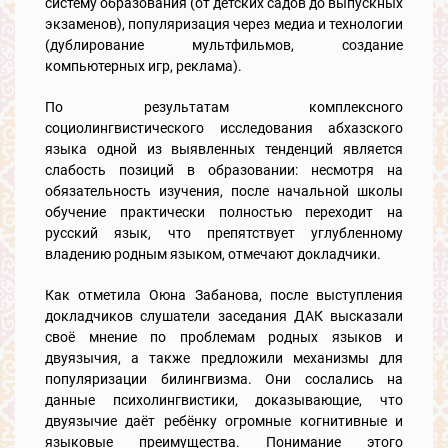
систему образования (от детских садов до выпускных
экзаменов), популяризация через медиа и технологии
(дублирование мультфильмов, создание
компьютерных игр, реклама).
По результатам комплексного
социолингвистического исследования абхазского
языка одной из выявленных тенденций является
слабость позиций в образовании: несмотря на
обязательность изучения, после начальной школы
обучение практически полностью переходит на
русский язык, что препятствует углубленному
владению родным языком, отмечают докладчики.
Как отметила Оюна Забанова, после выступления
докладчиков слушатели заседания ДАК высказали
своё мнение по проблемам родных языков и
двуязычия, а также предложили механизмы для
популяризации билингвизма. Они сослались на
данные психолингвистики, доказывающие, что
двуязычие даёт ребёнку огромные когнитивные и
языковые преимущества. Понимание этого