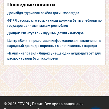
Последние новости
Дэлхэйдэ суурхаһан зохёол дахин хэблэгдээ
ФИРЯ рассказал о том, какими должны быть учебники по
государственным языкам республик
Дондок Улзытуевай «Шуушы» дахин хэблэгдээ
Центр «Бэлиг» представил информацию для включения в
народный доклад о коренных малочисленных народах
«Бэлиг» направил «Яндексу» ещё один аудиодатасет для
распознавания бурятской речи
© 2026 ГБУ РЦ Бэлиг. Все права защищены.