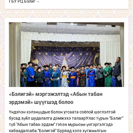
ГБУ РЦ Бэлиг
«Бэлигэй» мэргэжэлтэд «Абын табан
эрдэмэй» шүүгшэд болоо
Үндэһэн хэлэнүүдые болон угсаата соёлой шэглэлтэй
бусад зүйл шудалалга дэмжэхэ талаарУлас түрын "Бэлиг"
түб "Абын табан эрдэм" гэһэн мүрысөө үнгэргэлгэдэ
хабаадалсаба."Бэлигэй" Буряад хэлэ хүгжөөлгын