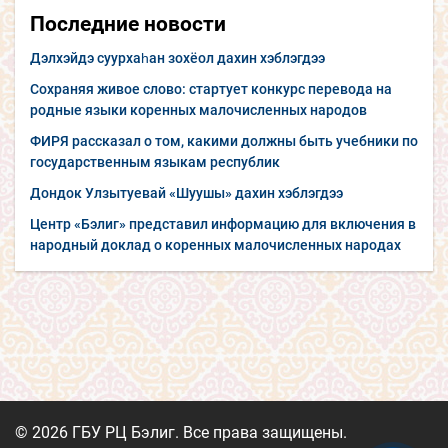
Последние новости
Дэлхэйдэ суурхаһан зохёол дахин хэблэгдээ
Сохраняя живое слово: стартует конкурс перевода на
родные языки коренных малочисленных народов
ФИРЯ рассказал о том, какими должны быть учебники по
государственным языкам республик
Дондок Улзытуевай «Шуушы» дахин хэблэгдээ
Центр «Бэлиг» представил информацию для включения в
народный доклад о коренных малочисленных народах
© 2026 ГБУ РЦ Бэлиг. Все права защищены.