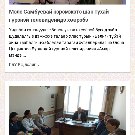
Мэлс Самбуевай нэрэмжэтэ шан тухай
гүрэнэй телевиденидэ хөөрэбэ
Үндэһэн хэлэнүүдые болон угсаата соёлой бусад зүйл
шудалалгые дэмжэхэ талаар Улас түрын «Бэлиг» түбэй
хинан заhалгын-хэблэлэй таhагай хүтэлбэрилэгшэ Оюна
Цыцыкова Буряадай гүрэнэй телевидениин «Амар
мэндэ,...
ГБУ РЦ Бэлиг