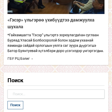
«Гэсэр» үльгэрөө үхибүүдтээ дамжуулха
шухала
*Гайхамшагта "Гэсэр" үльгэртэ зорюулагдаһан суглаан
Буряад Уласай Болбосоролой болон эрдэм ухаанай
яаманда сайдай орлогшын уялга саг зуура дүүргэгшэ
Батор Буянтуевай хүтэлбэри доро үсэгэлдэр үнгэргэгдөө.
ГБУ РЦ Бэлиг
Поиск
Найти: