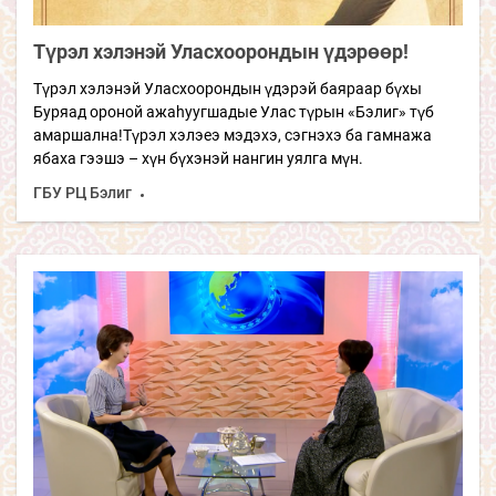
Түрэл хэлэнэй Уласхоорондын үдэрөөр!
Түрэл хэлэнэй Уласхоорондын үдэрэй баяраар бүхы
Буряад ороной ажаhуугшадые Улас түрын «Бэлиг» түб
амаршална!Түрэл хэлэеэ мэдэхэ, сэгнэхэ ба гамнажа
ябаха гээшэ – хүн бүхэнэй нангин уялга мүн.
ГБУ РЦ Бэлиг