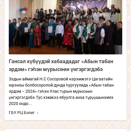
Гансал хүбүүдэй хабаададаг «Абын табан
эрдэм» гэһэн мүрысөөн үнгэргэгдэбэ
Зэдын аймагай Н.С Сосоровой нэрэмжэтэ Цагаатайн
юрэнхы болбосоролой дунда һургуулида «Абын табан
эрдэм – 2024» гэһэн Улас түрын мүрысөөн
үнгэргэгдэбэ.Тус хэмжээ ябуулга анха түрүүшынхиеэ
2020 ондо...
ГБУ РЦ Бэлиг