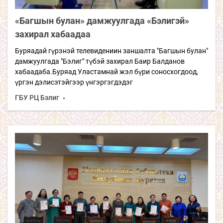
«Багшын булан» дамжуулгада «Бэлигэй»
захирал хабаадаа
Буряадай гүрэнэй телевидениин заншалта "Багшын булан"
дамжуулгада "Бэлиг" түбэй захирал Баир Балданов
хабаадаба.Буряад Уластамнай жэл бүри соносхогдоод,
үргэн дэлисэтэйгээр үнгэргэгдэдэг
ГБУ РЦ Бэлиг