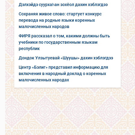
Дэлхэйдэ суурхаһан зохёол дахин хэблэгдээ
Сохраняя живое слово: стартует конкурс
перевода на родные языки коренных
малочисленных народов
ФИРЯ рассказал о том, какими должны быть
учебники по государственным языкам
республик
Дондок Улзытуевай «Шуушы» дахин хэблэгдээ
Центр «Бэлиг» представил информацию для
включения в народный доклад о коренных
малочисленных народах