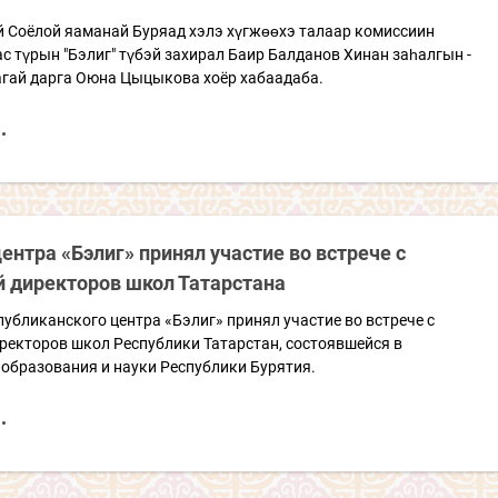
й Соёлой яаманай Буряад хэлэ хүгжөөхэ талаар комиссиин
с түрын "Бэлиг" түбэй захирал Баир Балданов Хинан заһалгын -
агай дарга Оюна Цыцыкова хоёр хабаадаба.
ентра «Бэлиг» принял участие во встрече с
й директоров школ Татарстана
убликанского центра «Бэлиг» принял участие во встрече с
ректоров школ Республики Татарстан, состоявшейся в
образования и науки Республики Бурятия.