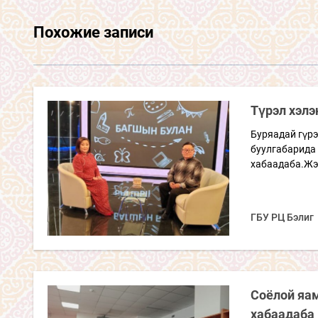
Похожие записи
Түрэл хэлэ
Буряадай гүр
буулгабарида 
хабаадаба.Жэл
ГБУ РЦ Бэлиг
Соёлой яам
хабаадаба