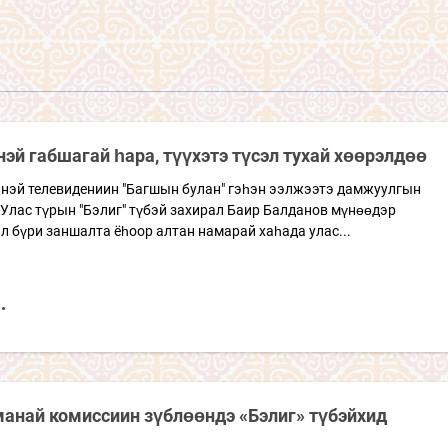
нэй габшагай һара, түүхэтэ түсэл тухай хөөрэлдөө
энэй телевидениин "Багшын булан" гэһэн ээлжээтэ дамжуулгын
Улас түрын "Бэлиг" түбэй захирал Баир Балданов мүнөөдэр
 бүри заншалта ёһоор алтан намарай хаһада улас...
анай комиссиин зүблөөндэ «Бэлиг» түбэйхид