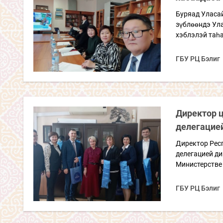
Буряад Уласа
зүблөөндэ Ула
хэблэлэй таһ
ГБУ РЦ Бэлиг
Директор ц
делегацие
Директор Респ
делегацией ди
Министерстве 
ГБУ РЦ Бэлиг