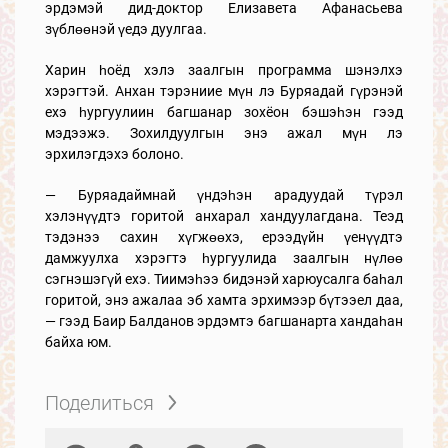
эрдэмэй дид-доктор Елизавета Афанасьева
зүблөөнэй үедэ дуулгаа.
Харин һоёд хэлэ заалгын программа шэнэлхэ
хэрэгтэй. Анхан тэрэниие мүн лэ Буряадай гүрэнэй
ехэ һургуулиин багшанар зохёон бэшэһэн гээд
мэдээжэ. Зохилдуулгын энэ ажал мүн лэ
эрхилэгдэхэ болоно.
— Буряадаймнай үндэһэн арадуудай түрэл
хэлэнүүдтэ горитой анхарал хандуулагдана. Теэд
тэдэнээ сахин хүгжөөхэ, ерээдүйн үенүүдтэ
дамжуулха хэрэгтэ һургуулида заалгын нүлөө
сэгнэшэгүй ехэ. Тиимэһээ бидэнэй харюусалга баһал
горитой, энэ ажалаа эб хамта эрхимээр бүтээел даа,
— гээд Баир Балданов эрдэмтэ багшанарта хандаһан
байха юм.
Поделиться