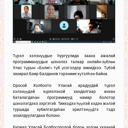
Түрэл хэлэнүүдые hургуулида зааха ажалай
программануудые шэнэлхэ талаар онлайн-зүблөө
Улас түрын «Бэлиг» түб үсэгэлдэр эмхидхээ. Түбэй
захирал Баир Балданов тэрэниие хүтэлһэн байна.
Оросой Холбоото Уласай арадуудай түрэл
хэлэнүүдэй хүреэлэнэй хандалгаар анхан
баталагдаһан программууд намар болотор
шэнэлэгдэхэ зэргэтэй. Тиихэдээ һүүлэй хэдэн жэлэй
туршада хубилгагдаһан эрилтэнүүдтэ тэдэ
зохилдуулагдаха болоно.
Буряад Уласай Болбосоролой болон эрдэм ухаанай