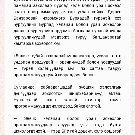
яаманай захилаар буряад хэлэ болон уран зохёол
зааха программануудые хэр угһаа хойшо Доржо
Банзаровай нэрэмжэтэ Буряадай гүрэнэй ехэ
һургуулиин Буряад хэлэнэй болон уран зохёолой
дээдын һургуулиин эрдэмтэ багшанар уласай дунда
һургуулинуудай мэдээжэ түрүү багшанаратай
хамтаржа зохёодог юм.
«Бэлиг» түбэй захиралай мэдээсэһээр, үсөөн тоото
үндэһэн арадуудай — эвенкнүүдэй болон һоёдуудай
— түрэл хэлэнүүдээр мүн лэ сагтаа тааруу
программанууд тухай хөөрэлдөөн болоо.
Суглаанда хабаадагшадай зүбшэн хэлсэлгын
дүнгүүдээр зохисотой шиидхэбэринүүд абтаа.
Һуралсалай шэнэ жэлэй эхилтэр хамаг
программанууд шэнэлэгдээд байха ёһотой.
— Эвенк хэлэнэй болон уран зохёолой
программануудаар асуудал үгы, тэдэ булта
шэнэлэгдэнхэй, — гээд БГУ-гай доцент, хэлэ бэшэгэй