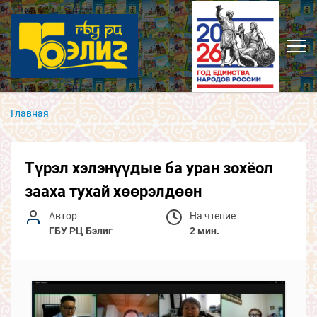
Главная
Түрэл хэлэнүүдые ба уран зохёол
зааха тухай хөөрэлдөөн
Автор
На чтение
ГБУ РЦ Бэлиг
2 мин.