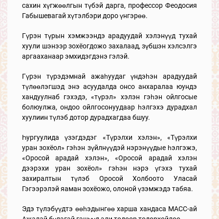
сахин хүгжөөлгын түбэй дарга, профессор Феодосия
Габышевагай хүтэлбэри доро үнгэрөө.
Гүрэн түрын хэмжээндэ арадуудай хэлэнүүд тухай
хуули шэнээр зохёогдожо захалаад, зүбшэн хэлсэлгэ
аргааханаар эмхидэгдэнэ гэлэй.
Гүрэн түрэдэмнай ажаһуудаг үндэһэн арадуудай
түлөөлэгшэд энэ асуудалда онсо анхаралаа юундэ
хандуулнаб гэхэдэ, «түрэл» хэлэн гэһэн ойлгосые
болюулжа, ондоо ойлгосонуудаар һэлгэхэ дурадхал
хуулиин түлэб дотор дурадхагдаа бшуу.
Һургуулида үзэгдэдэг «Түрэлхи хэлэн», «Түрэлхи
уран зохёол» гэһэн зүйлнүүдэй нэрэнүүдые һэлгэжэ,
«Оросой арадай хэлэн», «Оросой арадай хэлэн
дээрэхи уран зохёол» гэһэн нэрэ үгэхэ тухай
захиралтын түлэб Оросой Холбоото Уласай
Гэгээрэлэй яаман зохёожо, олоной үзэмжэдэ табяа.
Эдэ түлэбүүдтэ өөһэдынгөө харша хандаса МАСС-ай