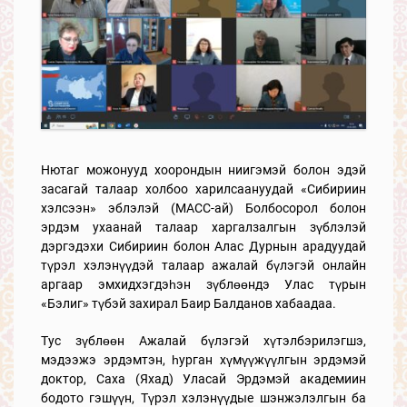
Нютаг можонууд хоорондын ниигэмэй болон эдэй
засагай талаар холбоо харилсаануудай «Сибириин
хэлсээн» эблэлэй (МАСС-ай) Болбосорол болон
эрдэм ухаанай талаар харгалзалгын зүблэлэй
дэргэдэхи Сибириин болон Алас Дурнын арадуудай
түрэл хэлэнүүдэй талаар ажалай бүлэгэй онлайн
аргаар эмхидхэгдэһэн зүблөөндэ Улас түрын
«Бэлиг» түбэй захирал Баир Балданов хабаадаа.
Тус зүблөөн Ажалай бүлэгэй хүтэлбэрилэгшэ,
мэдээжэ эрдэмтэн, һурган хүмүүжүүлгын эрдэмэй
доктор, Саха (Яхад) Уласай Эрдэмэй академиин
бодото гэшүүн, Түрэл хэлэнүүдые шэнжэлэлгын ба