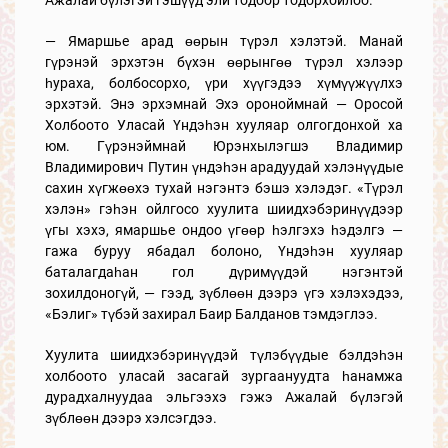
Ажалай бүлэгэй гэшүүд эли тодоор тодорхойлоо.
— Ямаршье арад өөрын түрэл хэлэтэй. Манай
гүрэнэй эрхэтэн бүхэн өөрынгөө түрэл хэлээр
һураха, болбосорхо, үри хүүгэдээ хүмүүжүүлхэ
эрхэтэй. Энэ эрхэмнай Эхэ ороноймнай — Оросой
Холбоото Уласай Үндэһэн хууляар олгогдонхой ха
юм. Гүрэнэймнай Юрэнхылэгшэ Владимир
Владимирович Путин үндэһэн арадуудай хэлэнүүдые
сахин хүгжөөхэ тухай нэгэнтэ бэшэ хэлэдэг. «Түрэл
хэлэн» гэһэн ойлгосо хуулита шиидхэбэринүүдээр
үгы хэхэ, ямаршье ондоо үгөөр һэлгэхэ һэдэлгэ —
гажа буруу ябадал болоно, Үндэһэн хууляар
баталагдаһан гол дүримүүдэй нэгэнтэй
зохилдоногүй, — гээд, зүблөөн дээрэ үгэ хэлэхэдээ,
«Бэлиг» түбэй захирал Баир Балданов тэмдэглээ.
Хуулита шиидхэбэринүүдэй түлэбүүдые бэлдэһэн
холбоото уласай засагай зургаануудта һанамжа
дурадхалнуудаа эльгээхэ гэжэ Ажалай бүлэгэй
зүблөөн дээрэ хэлсэгдээ.