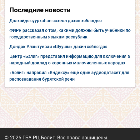
Последние новости
Дэлхэйдэ суурхаһан зохёол дахин хэблэгдээ
ФИРЯ рассказал о том, какими должны быть учебники по
государственным языкам республик
Дондок Улзытуевай «Шуушы» дахин хэблэгдээ
Центр «Бэлиг» представил информацию для включения в
народный доклад о коренных малочисленных народах
«Бэлиг» направил «Яндексу» ещё один аудиодатасет для
распознавания бурятской речи
© 2026 ГБУ РЦ Бэлиг. Все права защищены.