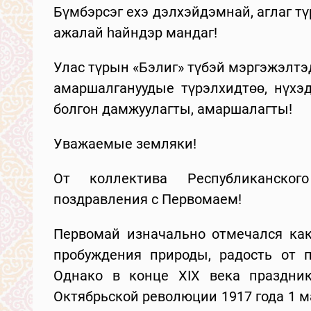
Бүмбэрсэг ехэ дэлхэйдэмнай, аглаг т
ажалай һайндэр мандаг!
Улас түрын «Бэлиг» түбэй мэргэжэлт
амаршалгануудые түрэлхидтөө, нүхэд
болгон дамжуулагты, амаршалагты!
Уважаемые земляки!
От коллектива Республиканско
поздравления с Первомаем!
Первомай изначально отмечался как
пробуждения природы, радость от 
Однако в конце XIX века праздник
Октябрьской революции 1917 года 1 