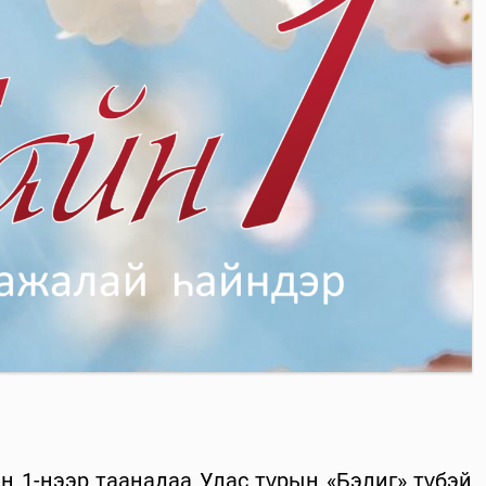
н 1-нээр таанадаа Улас түрын «Бэлиг» түбэй