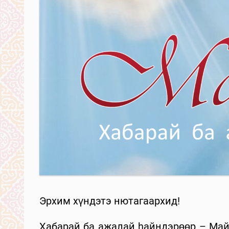
Эрхим хүндэтэ нютагаархид!
Хабарай ба ажалай hайндэрөөр – Май