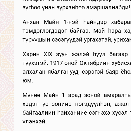
зүгhөө үнэн зүрхэнһөө амаршалнабди!
Анхан Майн 1-нэй һайндэр хабарай
тэмдэглэгдэдэг байгаа. Май һара ха
түрүүшын сэсэгүүдэй ургахатай, уриха
Харин XIX зуун жэлэй һүүл багаар
түүхэтэй. 1917 оной Октябриин хубис
алхалан ябалганууд, сэрэгэй баяр ёһ
юм.
Мүнөө Майн 1 арад зоной амаралты
хэдэн үе зониие нэгэдүүлһэн, ажал 
байгаалиин һайханиие сэгнэхэ хүсэл
үлэнхэй.