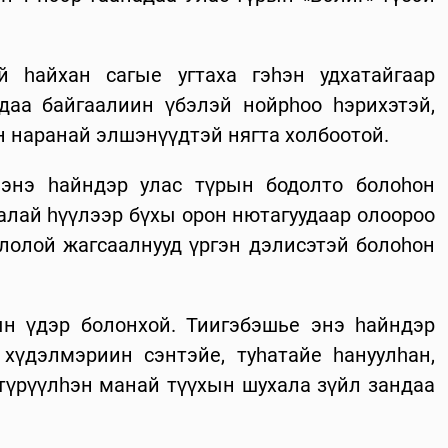
 һайхан сагые угтаха гэһэн удхатайгаар
даа байгаалиин үбэлэй нойрһоо һэрихэтэй,
н наранай элшэнүүдтэй нягта холбоотой.
 энэ һайндэр улас түрын бодолто болоһон
халай һүүлээр бүхы орон нютагуудаар олоороо
ололой жагсаалнууд үргэн дэлисэтэй болоһон
н үдэр болонхой. Тиигэбэшье энэ һайндэр
хүдэлмэриин сэнтэйе, туһатайе һануулһан,
 түрүүлһэн манай түүхын шухала зүйл зандаа