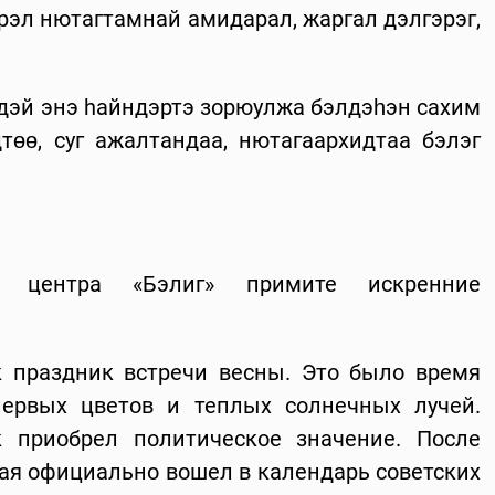
үрэл нютагтамнай амидарал, жаргал дэлгэрэг,
эдэй энэ hайндэртэ зорюулжа бэлдэһэн сахим
төө, суг ажалтандаа, нютагаархидтаа бэлэг
го центра «Бэлиг» примите искренние
 праздник встречи весны. Это было время
первых цветов и теплых солнечных лучей.
 приобрел политическое значение. После
мая официально вошел в календарь советских