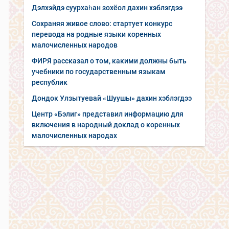
Дэлхэйдэ суурхаһан зохёол дахин хэблэгдээ
Сохраняя живое слово: стартует конкурс
перевода на родные языки коренных
малочисленных народов
ФИРЯ рассказал о том, какими должны быть
учебники по государственным языкам
республик
Дондок Улзытуевай «Шуушы» дахин хэблэгдээ
Центр «Бэлиг» представил информацию для
включения в народный доклад о коренных
малочисленных народах