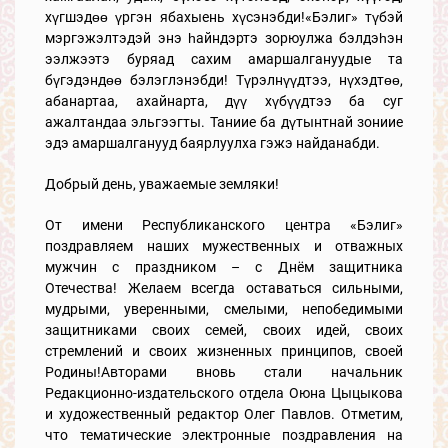
хүгшэдөө үргэн ябахыень хүсэнэбди!«Бэлиг» түбэй
мэргэжэлтэдэй энэ һайндэртэ зорюулжа бэлдэһэн
ээлжээтэ буряад сахим амаршалгануудые та
бүгэдэндөө бэлэглэнэбди! Түрэлнүүдтээ, нүхэдтөө,
абанартаа, ахайнарта, дүү хүбүүдтээ ба суг
ажалтандаа эльгээгты. Таниие ба дүтынтнай зониие
эдэ амаршалганууд баярлуулха гэжэ найданабди.
Добрый день, уважаемые земляки!
От имени Республиканского центра «Бэлиг»
поздравляем наших мужественных и отважных
мужчин с праздником – с Днём защитника
Отечества! Желаем всегда оставаться сильными,
мудрыми, уверенными, смелыми, непобедимыми
защитниками своих семей, своих идей, своих
стремлений и своих жизненных принципов, своей
Родины!Авторами вновь стали начальник
Редакционно-издательского отдела Оюна Цыцыкова
и художественный редактор Олег Павлов. Отметим,
что тематические электронные поздравления на