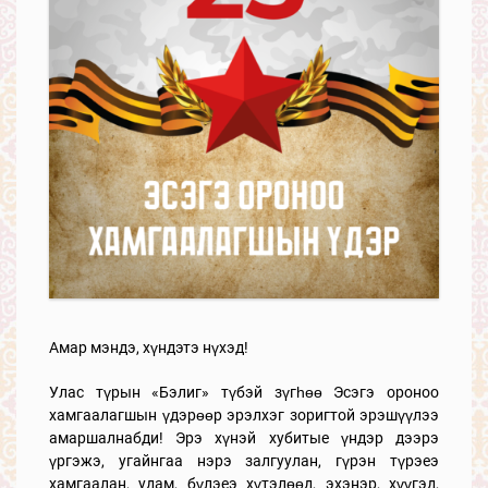
Амар мэндэ, хүндэтэ нүхэд!
Улас түрын «Бэлиг» түбэй зүгһөө Эсэгэ ороноо
хамгаалагшын үдэрөөр эрэлхэг зоригтой эрэшүүлээ
амаршалнабди! Эрэ хүнэй хубитые үндэр дээрэ
үргэжэ, угайнгаа нэрэ залгуулан, гүрэн түрэеэ
хамгаалан, удам, бүлэеэ хүтэлөөд, эхэнэр, хүүгэд,