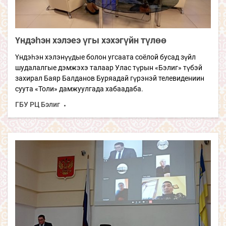
Үндэһэн хэлэеэ үгы хэхэгүйн түлөө
Үндэһэн хэлэнүүдые болон угсаата соёлой бусад зүйл
шудалалгые дэмжэхэ талаар Улас түрын «Бэлиг» түбэй
захирал Баяр Балданов Буряадай гүрэнэй телевидениин
суута «Толи» дамжуулгада хабаадаба.
ГБУ РЦ Бэлиг