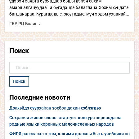
үдэрэй баярта буряадаар бэшэгдэһэн сахим
амаршалгануудаа Та бүгэдэндэ бэлэглэнэ!Эрхим хүндэтэ
багшанараа, һурагшадые, оюутадые, мүн эрдэм ухаанай...
ГБУ РЦ Бэлиг
Поиск
Найти:
Последние новости
Дэлхэйдэ суурхаһан зохёол дахин хэблэгдээ
Сохраняя живое слово: стартует конкурс перевода на
родные языки коренных малочисленных народов
ФИРЯ рассказал о том, какими должны быть учебники по