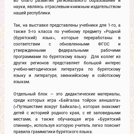
во благо развития регионального образования и
науки, являясь отраслевым книжным издательством
нашей республики.
Так, на выставке представлены учебники для 1-го, а
также 5-го класса по учебному предмету «Родной
(бурятский) язык», которые переработаны в
соответствии с обновленными ФГОС и
утвержденными федеральными рабочими
программами по бурятскому языку. Для коллег из
других регионов представляет большой интерес
учебно-методическая литература по бурятскому
языку и литературе, эвенкийскому и сойотскому
языкам.
Отдельный блок — это дидактические материалы,
среди которых игра «Байгалаа тойрон аяншалга»
(«Путешествие вокруг Байкала»), которая знакомит
детей с историей родного края, с её заповедными
местами, а также обучающая игра «Бурятский
спиннер», используя которую учитель легко пояснит
правила грамматики бурятского языка.