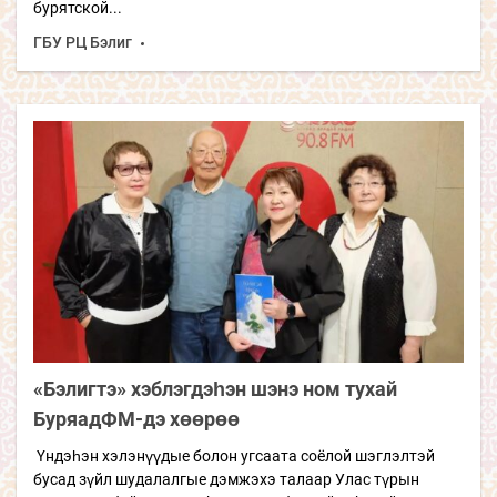
бурятской...
ГБУ РЦ Бэлиг
«Бэлигтэ» хэблэгдэһэн шэнэ ном тухай
БуряадФМ-дэ хөөрөө
Үндэһэн хэлэнүүдые болон угсаата соёлой шэглэлтэй
бусад зүйл шудалалгые дэмжэхэ талаар Улас түрын