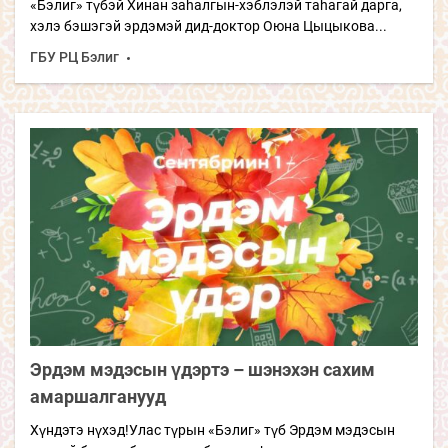
«Бэлиг» түбэй Хинан заhалгын-хэблэлэй таhагай дарга,
хэлэ бэшэгэй эрдэмэй дид-доктор Оюна Цыцыкова...
ГБУ РЦ Бэлиг
Эрдэм мэдэсын үдэртэ – шэнэхэн сахим
амаршалганууд
Хүндэтэ нүхэд!Улас түрын «Бэлиг» түб Эрдэм мэдэсын