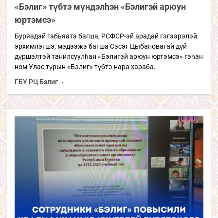
«Бэлиг» түбтэ мүндэлhэн «Бэлигэй арюун
юртэмсэ»
Буряадай габьяата багша, РСФСР-эй арадай гэгээрэлэй
эрхимлэгшэ, мэдээжэ багша Сэсэг Цыбановагай дүй
дүршэлтэй танилсуулһан «Бэлигэй арюун юртэмсэ» гэһэн
ном Улас түрын «Бэлиг» түбтэ нара хараба.
ГБУ РЦ Бэлиг