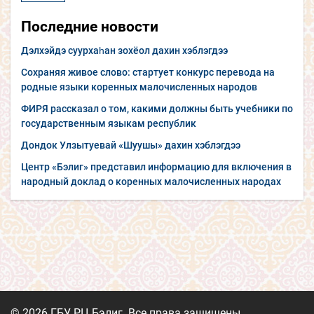
Последние новости
Дэлхэйдэ суурхаһан зохёол дахин хэблэгдээ
Сохраняя живое слово: стартует конкурс перевода на
родные языки коренных малочисленных народов
ФИРЯ рассказал о том, какими должны быть учебники по
государственным языкам республик
Дондок Улзытуевай «Шуушы» дахин хэблэгдээ
Центр «Бэлиг» представил информацию для включения в
народный доклад о коренных малочисленных народах
© 2026 ГБУ РЦ Бэлиг. Все права защищены.