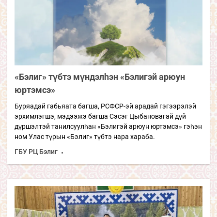
«Бэлиг» түбтэ мүндэлhэн «Бэлигэй арюун
юртэмсэ»
Буряадай габьяата багша, РСФСР-эй арадай гэгээрэлэй
эрхимлэгшэ, мэдээжэ багша Сэсэг Цыбановагай дүй
дүршэлтэй танилсуулһан «Бэлигэй арюун юртэмсэ» гэһэн
ном Улас түрын «Бэлиг» түбтэ нара хараба.
ГБУ РЦ Бэлиг