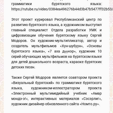
грамматики бурятского языка:
https://rutube.ru/video/0384ea496276b44d3b47b5477ff32b53
Этот проект курировал Республиканский центр по
развитию бурятского языка, а художником выступил
главный специалист Отдела разработки УМК и
цифровизации обучения бурятскому языку Сергей
Модоров. Он художник-мультипликатор, автор и
создатель мультфильмов «Хун-шубуун», «Основы
бурятского языка», «7 аха дүүнэр», художник 10
серий обучающих мультфильмов на бурятском языке
для детей дошкольного возраста, караоке бурятских
детских песен.
Также Сергей Модоров является соавтором проекта
«Визуальный бурятский» по грамматике бурятского
языка, художником-иллюстратором проекта
«Электронный мультимедийный учебник «Амар
мэндэ-э!», интерактивных материалов «Сэсэрлиг»,
художник-дизайнер обновленного сайта «Номто.ру».