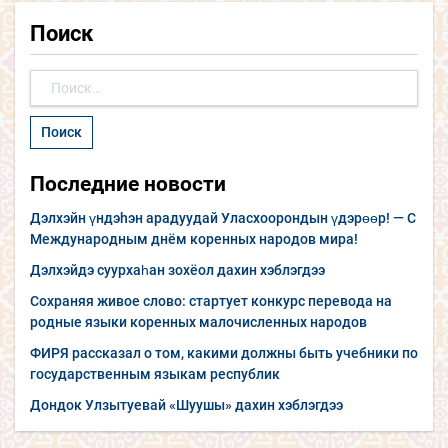
Поиск
Найти:
Последние новости
Дэлхэйн үндэhэн арадуудай Уласхоорондын үдэрөөр! — С
Международным днём коренных народов мира!
Дэлхэйдэ суурхаһан зохёол дахин хэблэгдээ
Сохраняя живое слово: стартует конкурс перевода на
родные языки коренных малочисленных народов
ФИРЯ рассказал о том, какими должны быть учебники по
государственным языкам республик
Дондок Улзытуевай «Шуушы» дахин хэблэгдээ