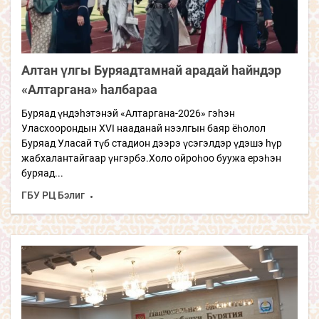
Алтан үлгы Буряадтамнай арадай hайндэр
«Алтаргана» hалбараа
Буряад үндэhэтэнэй «Алтаргана-2026» гэhэн
Уласхоорондын XVI нааданай нээлгын баяр ёһолол
Буряад Уласай түб стадион дээрэ үсэгэлдэр үдэшэ hүр
жабхалантайгаар үнгэрбэ.Холо ойроһоо буужа ерэһэн
буряад...
ГБУ РЦ Бэлиг