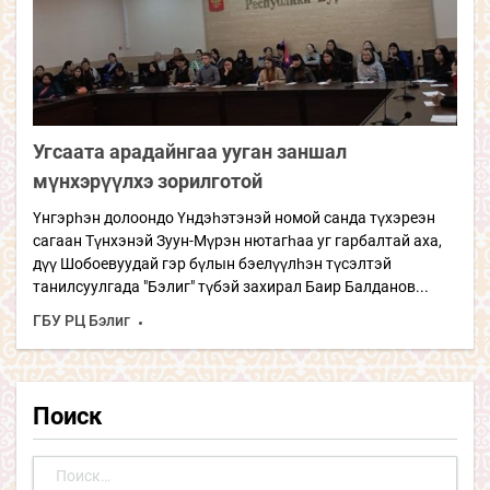
Угсаата арадайнгаа ууган заншал
мүнхэрүүлхэ зорилготой
Үнгэрһэн долоондо Үндэһэтэнэй номой санда түхэреэн
сагаан Түнхэнэй Зуун-Мүрэн нютагһаа уг гарбалтай аха,
дүү Шобоевуудай гэр бүлын бэелүүлһэн түсэлтэй
танилсуулгада "Бэлиг" түбэй захирал Баир Балданов...
ГБУ РЦ Бэлиг
Поиск
Найти: