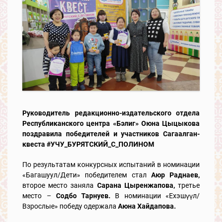
Руководитель редакционно-издательского отдела
Республиканского центра «Бэлиг» Оюна Цыцыкова
поздравила победителей и участников Сагаалган-
квеста
#УЧУ_БУРЯТСКИЙ_С_ПОЛИНОМ
По результатам конкурсных испытаний в номинации
«Багашуул/Дети» победителем стал
Аюр Раднаев,
второе место заняла
Сарана Цыренжапова,
третье
место
–
Содбо Тарнуев.
В номинации «Ехэшүүл/
Взрослые» победу одержала
Аюна Хайдапова.