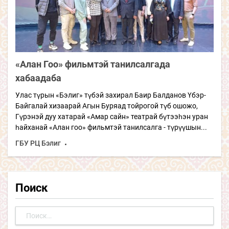
«Алан Гоо» фильмтэй танилсалгада
хабаадаба
Улас түрын «Бэлиг» түбэй захирал Баир Балданов Үбэр-
Байгалай хизаарай Агын Буряад тойрогой түб ошожо,
Гүрэнэй дуу хатарай «Амар сайн» театрай бүтээһэн уран
һайханай «Алан гоо» фильмтэй танилсалга - түрүүшын...
ГБУ РЦ Бэлиг
Поиск
Найти: