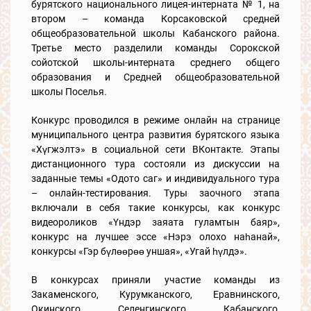
бурятского национального лицея-интерната № 1, на
втором – команда Корсаковской средней
общеобразовательной школы Кабанского района.
Третье место разделили команды Сорокской
сойотской школы-интерната среднего общего
образования и Средней общеобразовательной
школы Поселья.
Конкурс проводился в режиме онлайн на странице
муниципального центра развития бурятского языка
«Хүгжэлтэ» в социальной сети ВКонтакте. Этапы
дистанционного тура состояли из дискуссии на
заданные темы «Одото саг» и индивидуального тура
– онлайн-тестирования. Туры заочного этапа
включали в себя такие конкурсы, как конкурс
видеороликов «Үндэр заяата гуламтын баяр»,
конкурс на лучшее эссе «Нэрэ олохо наһанай»,
конкурсы «Гэр бүлөөрөө уншая», «Угай һүлдэ».
В конкурсах приняли участие команды из
Закаменского, Курумканского, Еравнинского,
Окинского, Селенгинского, Кабанского,