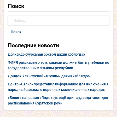
Поиск
Найти:
Последние новости
Дэлхэйдэ суурхаһан зохёол дахин хэблэгдээ
ФИРЯ рассказал о том, какими должны быть учебники по
государственным языкам республик
Дондок Улзытуевай «Шуушы» дахин хэблэгдээ
Центр «Бэлиг» представил информацию для включения в
народный доклад о коренных малочисленных народах
«Бэлиг» направил «Яндексу» ещё один аудиодатасет для
распознавания бурятской речи