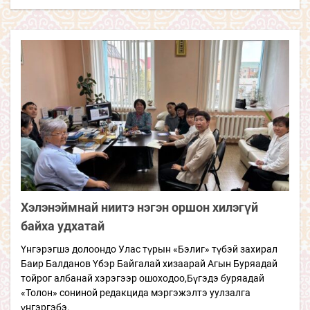
Хэлэнэймнай ниитэ нэгэн оршон хилэгүй
байха удхатай
Үнгэрэгшэ долоондо Улас түрын «Бэлиг» түбэй захирал
Баир Балданов Үбэр Байгалай хизаарай Агын Буряадай
тойрог албанай хэрэгээр ошоходоо,Бүгэдэ буряадай
«Толон» сониной редакцида мэргэжэлтэ уулзалга
үнгэргэбэ.