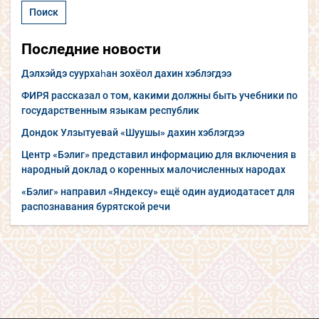
Последние новости
Дэлхэйдэ суурхаһан зохёол дахин хэблэгдээ
ФИРЯ рассказал о том, какими должны быть учебники по
государственным языкам республик
Дондок Улзытуевай «Шуушы» дахин хэблэгдээ
Центр «Бэлиг» представил информацию для включения в
народный доклад о коренных малочисленных народах
«Бэлиг» направил «Яндексу» ещё один аудиодатасет для
распознавания бурятской речи