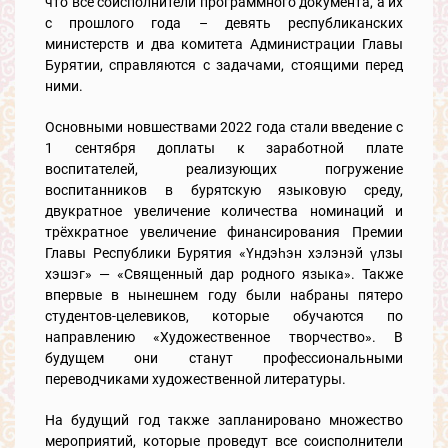
что все соисполнители программного документа, а их
с прошлого года – девять республиканских
министерств и два комитета Администрации Главы
Бурятии, справляются с задачами, стоящими перед
ними.
Основными новшествами 2022 года стали введение с
1 сентября доплаты к заработной плате
воспитателей, реализующих погружение
воспитанников в бурятскую языковую среду,
двукратное увеличение количества номинаций и
трёхкратное увеличение финансирования Премии
Главы Республики Бурятия «Үндэһэн хэлэнэй үлзы
хэшэг» — «Священный дар родного языка». Также
впервые в нынешнем году были набраны пятеро
студентов-целевиков, которые обучаются по
направлению «Художественное творчество». В
будущем они станут профессиональными
переводчиками художественной литературы.
На будущий год также запланировано множество
мероприятий, которые проведут все соисполнители