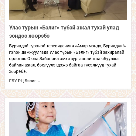
Улас турын «Бэлиг» түбэй ажал тухай улад
зондоо хөөрэбэ
Буряадай гүрэнэй телевидениин «Амар мэндэ, Буряадни!»
гэhэн дамжуулгада Улас түрын «Бэлиг» түбэй захиралай
орлогшо Оюна Забанова эмхи зургаанайнгаа ябуулжа
байһан ажал, бэелүүлэгдэжэ байгаа түсэлнүүд тухай
хөөрэбэ.
ГБУ РЦ Бэлиг