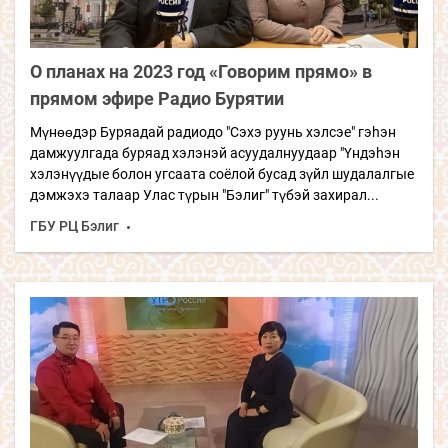
О планах на 2023 год «Говорим прямо» в
прямом эфире Радио Бурятии
Мүнөөдэр Буряадай радиодо "Сэхэ руунь хэлсэе" гэhэн
дамжуулгада буряад хэлэнэй асуудалнуудаар "Үндэhэн
хэлэнүүдые болон угсаата соёлой бусад зүйл шудалалгые
дэмжэхэ талаар Улас түрын "Бэлиг" түбэй захирал...
ГБУ РЦ Бэлиг