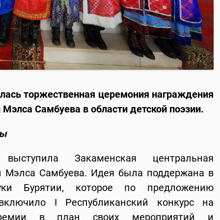
ялась торжественная
ц
еремония
награждения
 Мэлса Самбуева в области детской поэзии.
ны
выступила Закаменская центральная
 Мэлса Самбуева. Идея была поддержана в
уки Бурятии, которое по предложению
 включило I Республиканский конкурс на
премии в план своих мероприятий и