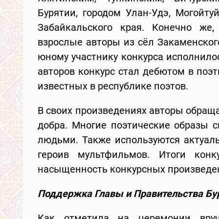
Бурятии, городом Улан-Удэ, Могойту
Забайкальского края. Конечно же
взрослые авторы из сёл Закаменског
юному участнику конкурса исполнилос
авторов конкурс стал дебютом в поэ
известных в республике поэтов.
В своих произведениях авторы обращ
добра. Многие поэтические образы
людьми. Также используются актуал
героив мультфильмов. Итоги конк
насыщенность конкурсных произведе
Поддержка Главы и Правительства Бу
Как отметила на церемонии вруч