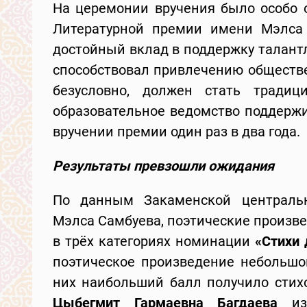
На церемонии вручения было особо о
Литературной премии имени Мэлса 
достойный вклад в поддержку талант
способствовал привлечению обществе
безусловно, должен стать традиц
образовательное ведомство поддержи
вручении премии один раз в два года.
Результаты превзошли ожидания
По данным Закаменской централь
Мэлса Самбуева, поэтические произв
в трёх категориях номинации
«Стихи 
поэтическое произведение небольшог
них наибольший балл получило стихо
Цыбегмит Гармаевна Багдаева
из 