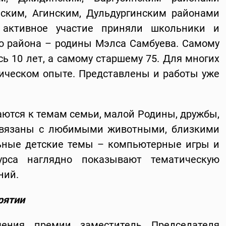
йским, Агинским, Дульдургинским районами
, активное участие приняли школьники и
о района – родины Мэлса Самбуева. Самому
ь 10 лет, а самому старшему 75. Для многих
тическом опыте. Представлены и работы уже
аются к темам семьи, малой Родины, дружбы,
 связаны с любимыми животными, близкими
ьные детские темы – компьютерные игры и
урса наглядно показывают тематическую
ний.
рятии
ения премии заместитель Председателя