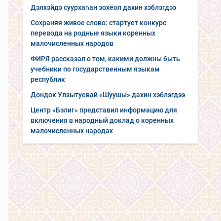
Дэлхэйдэ суурхаһан зохёол дахин хэблэгдээ
Сохраняя живое слово: стартует конкурс
перевода на родные языки коренных
малочисленных народов
ФИРЯ рассказал о том, какими должны быть
учебники по государственным языкам
республик
Дондок Улзытуевай «Шуушы» дахин хэблэгдээ
Центр «Бэлиг» представил информацию для
включения в народный доклад о коренных
малочисленных народах