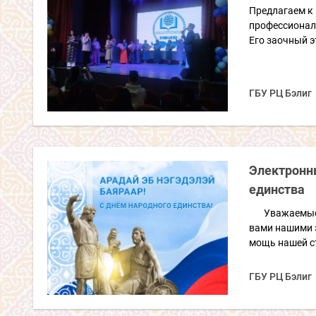
Предлагаем к
профессиональ
Его заочный э
ГБУ РЦ Бэлиг
Электронны
единства
Уважаемые з
вами нашими 
мощь нашей с
ГБУ РЦ Бэлиг