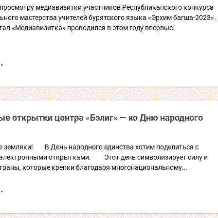
 просмотру медиавизитки участников Республиканского конкурса
ного мастерства учителей бурятского языка «Эрхим багша-2023».
тап «Медиавизитка» проводился в этом году впервые.
е открытки центра «Бэлиг» — ко Дню народного
емляки! В День народного единства хотим поделиться с
электронными открытками. Этот день символизирует силу и
траны, которые крепки благодаря многонациональному...