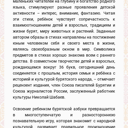
маленьких читателей на глубину и богатство родного
языка, стимулируют разные проявления детской
активности – интерес, внимание, фантазию. Читая
эти стихи, ребёнок чувствует сопричастность к
взаимоотношениям детей и взрослых, традициям и
жизни бурят, миру животных и растений. Заданные
автором образы в стихах направлены на постижение
юным человеком себя и своего места в жизни,
являясь своеобразным окном в мир. Символика
предметов в стихах хорошо знакома всем с раннего
детства. В совместном творчестве детей и взрослых,
рождающемся вокруг 36 букв, сегодняшний день
соединяется с прошлым, история семьи и ребёнка с
историей и культурой бурятского народа, – отмечает
рецензент издания, член Союза писателей Бурятии и
Союза журналистов России, заслуженный работник
культуры Николай Шабаев.
Освоение ребенком бурятской азбуки превращается
в многоступенчатую и разностороннюю
познавательную игру, которая знакомит с народной
культурой, развивает правильное произношение