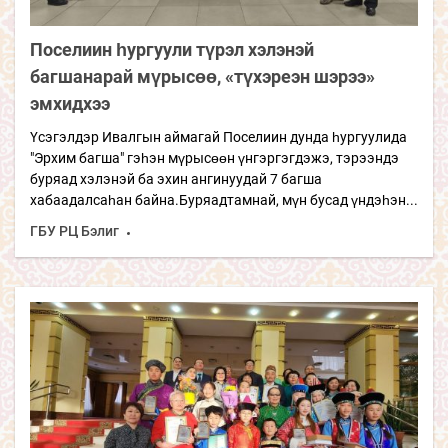
Поселиин һургуули түрэл хэлэнэй
багшанарай мүрысөө, «түхэреэн шэрээ»
эмхидхээ
Үсэгэлдэр Ивалгын аймагай Поселиин дунда һургуулида
"Эрхим багша" гэһэн мүрысөөн үнгэргэгдэжэ, тэрээндэ
буряад хэлэнэй ба эхин ангинуудай 7 багша
хабаадалсаһан байна.Буряадтамнай, мүн бусад үндэһэн...
ГБУ РЦ Бэлиг