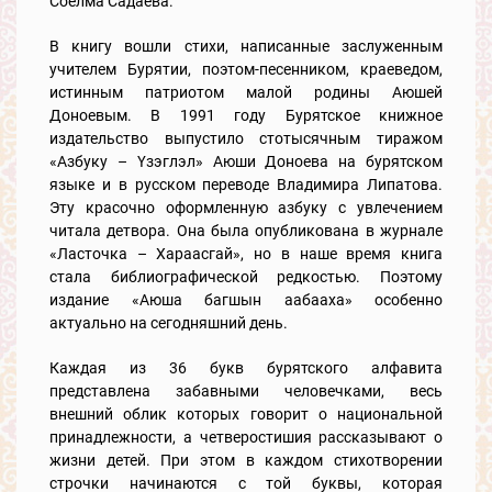
Соёлма Садаева.
В книгу вошли стихи, написанные заслуженным
учителем Бурятии, поэтом-песенником, краеведом,
истинным патриотом малой родины Аюшей
Доноевым. В 1991 году Бурятское книжное
издательство выпустило стотысячным тиражом
«Азбуку – Үзэглэл» Аюши Доноева на бурятском
языке и в русском переводе Владимира Липатова.
Эту красочно оформленную азбуку с увлечением
читала детвора. Она была опубликована в журнале
«Ласточка – Хараасгай», но в наше время книга
стала библиографической редкостью. Поэтому
издание «Аюша багшын аабааха» особенно
актуально на сегодняшний день.
Каждая из 36 букв бурятского алфавита
представлена забавными человечками, весь
внешний облик которых говорит о национальной
принадлежности, а четверостишия рассказывают о
жизни детей. При этом в каждом стихотворении
строчки начинаются с той буквы, которая