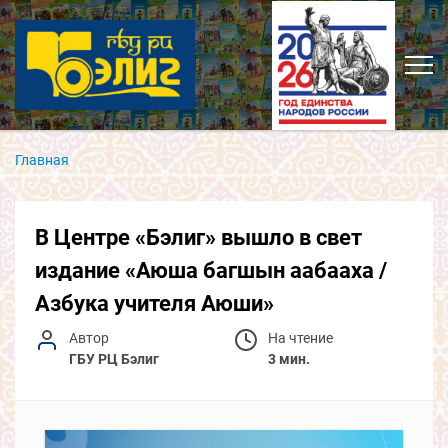
Главная
В Центре «Бэлиг» вышло в свет
издание «Аюша багшын аабааха /
Азбука учителя Аюши»
Автор
На чтение
ГБУ РЦ Бэлиг
3 мин.