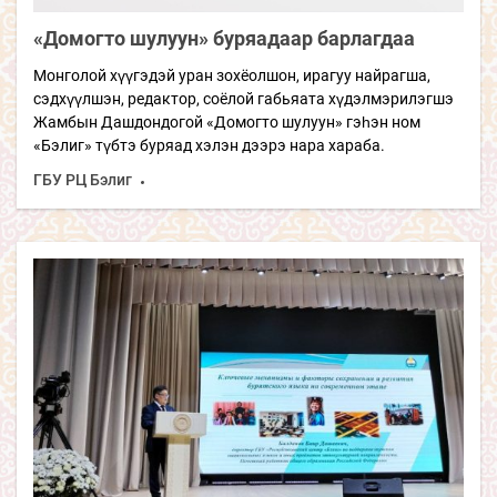
«Домогто шулуун»
буряадаар барлагдаа
Монголой хүүгэдэй уран зохёолшон, ирагуу найрагша,
сэдхүүлшэн, редактор, соёлой габьяата хүдэлмэрилэгшэ
Жамбын Дашдондогой «Домогто шулуун» гэһэн ном
«Бэлиг» түбтэ буряад хэлэн дээрэ нара хараба.
ГБУ РЦ Бэлиг