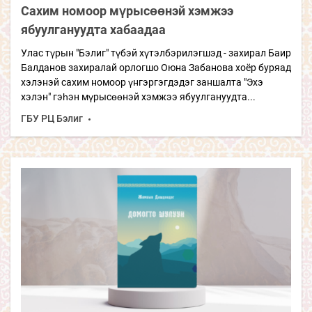
Сахим номоор мүрысөөнэй хэмжээ
ябуулгануудта хабаадаа
Улас түрын "Бэлиг" түбэй хүтэлбэрилэгшэд - захирал Баир
Балданов захиралай орлогшо Оюна Забанова хоёр буряад
хэлэнэй сахим номоор үнгэргэгдэдэг заншалта "Эхэ
хэлэн" гэһэн мүрысөөнэй хэмжээ ябуулгануудта...
ГБУ РЦ Бэлиг