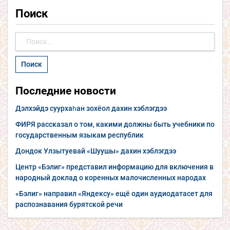
Поиск
Найти:
Последние новости
Дэлхэйдэ суурхаһан зохёол дахин хэблэгдээ
ФИРЯ рассказал о том, какими должны быть учебники по
государственным языкам республик
Дондок Улзытуевай «Шуушы» дахин хэблэгдээ
Центр «Бэлиг» представил информацию для включения в
народный доклад о коренных малочисленных народах
«Бэлиг» направил «Яндексу» ещё один аудиодатасет для
распознавания бурятской речи