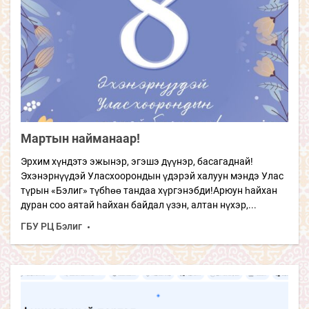
Мартын найманаар!
Эрхим хүндэтэ эжынэр, эгэшэ дүүнэр, басагаднай!
Эхэнэрнүүдэй Уласхоорондын үдэрэй халуун мэндэ Улас
түрын «Бэлиг» түбhөө тандаа хүргэнэбди!Арюун һайхан
дуран соо аятай һайхан байдал үзэн, алтан нүхэр,...
ГБУ РЦ Бэлиг