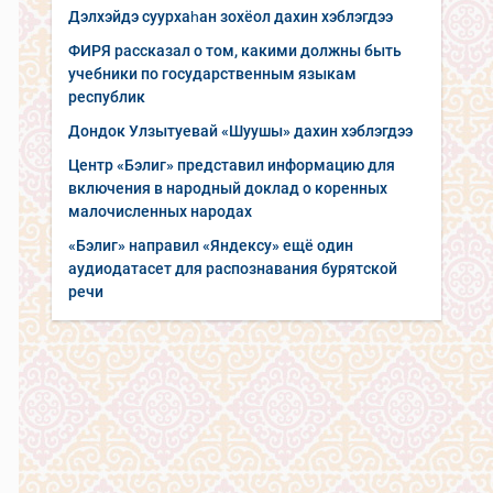
Дэлхэйдэ суурхаһан зохёол дахин хэблэгдээ
ФИРЯ рассказал о том, какими должны быть
учебники по государственным языкам
республик
Дондок Улзытуевай «Шуушы» дахин хэблэгдээ
Центр «Бэлиг» представил информацию для
включения в народный доклад о коренных
малочисленных народах
«Бэлиг» направил «Яндексу» ещё один
аудиодатасет для распознавания бурятской
речи