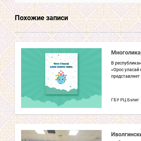
Похожие записи
Многоликая
В республикан
«Орос уласай 
представляет 
ГБУ РЦ Бэлиг
Иволгинск