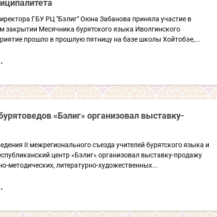
ниципалитета
иректора ГБУ РЦ "Бэлиг" Оюна Забанова приняла участие в
м закрытии Месячника бурятского языка Иволгинского
иятие прошло в прошлую пятницу на базе школы Хойтобэе,...
бурятоведов «Бэлиг» организовал выставку-
едения II межрегионального съезда учителей бурятского языка и
еспубликанский центр «Бэлиг» организовал выставку-продажу
но-методических, литературно-художественных...