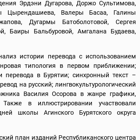
дения Эрдэни Дугарова, Доржо Сультимова,
ы Цырендашиева, Валеры Басаа, Галины
жапова, Дугармы Батоболотовой, Сергея
, Баиры Бальбуровой, Амгалана Будаева,
нализ истории перевода с использованием
анровая типология в первом приближении;
 перевода в Бурятии; синхронный текст –
еревод на русский; лингвокультурологический
жника Василия Осорова в жанре графики,
 Также в иллюстрировании участвовали
дней школы Агинского Бурятского округа
ский план изданий Республиканского центра