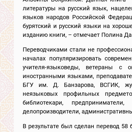
литературы на русский язык, нацел
языков народов Российской Федерац
бурятский и русский языки на хорош
изданию книги, – отмечает Полина Д
Переводчиками стали не профессиона
началах популяризировать современ
учителя-языковеды, ветераны с 
иностранными языками, преподавател
БГУ им. Д. Банзарова, ВСГИК, жу
неязыковых профильных предмето
библиотекари, предприниматели,
делопроизводители, административны
В результате был сделан перевод 58