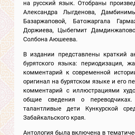
на русский язык. Отобраны произве
Александра Лыгденова, Дамбиним
Базаржаповой, Батожаргала Гарма
Доржиева, Цыбегмит Дамдинжаповой
Солбона Аюшеева.
В издании представлены краткий а
бурятского языка: периодизация, ж
комментарий к современной истории
оригинал на бурятском языке и его п
комментарий с иллюстрациями худо
общие сведения о переводчиках.
талантливые дети Кункурской сре
Забайкальского края.
Антология была включена в тематиче