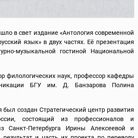
ышло в свет издание «Антология современной
русский язык» в двух частях. Её презентация
турно-музыкальной гостиной Национальной
ор филологических наук, профессор кафедры
уникации БГУ им. Д. Банзарова Полина
я был создан Стратегический центр развития
оссии, состоящий из профессионалов и
из Санкт-Петербурга Ирины Алексеевой и
результат и часть их проекта по переводу