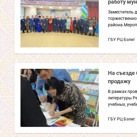
работу му
Заместитель д
торжественно
района.Меропр
ГБУ РЦ Бэлиг
На съезде 
продажу
В рамках пров
литературы Р
учебных, учеб
ГБУ РЦ Бэлиг