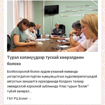
Түрэл хэлэнүүдээр тусхай хөөрэлдөөн
болохо
Болбосоролой болон эрдэм ухаанай яаманда
үнгэргэгдэһэн һурган хүмүүжүүлгын хүдэлмэрилэгшэдэй
августын заншалта хуралдаанда бэлдэхэ талаар
эмхидхэлэй хорооной зүблөөндэ Улас түрын "Бэлиг"
түбэй захирал...
ГБУ РЦ Бэлиг