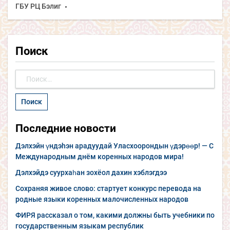
ГБУ РЦ Бэлиг
Поиск
Найти:
Последние новости
Дэлхэйн үндэhэн арадуудай Уласхоорондын үдэрөөр! — С
Международным днём коренных народов мира!
Дэлхэйдэ суурхаһан зохёол дахин хэблэгдээ
Сохраняя живое слово: стартует конкурс перевода на
родные языки коренных малочисленных народов
ФИРЯ рассказал о том, какими должны быть учебники по
государственным языкам республик