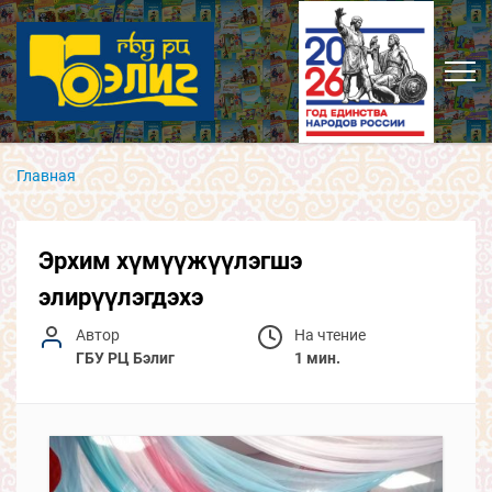
Главная
Эрхим хүмүүжүүлэгшэ
элирүүлэгдэхэ
Автор
На чтение
ГБУ РЦ Бэлиг
1 мин.