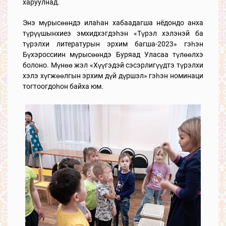
харуулнад.
Энэ мүрысөөндэ илаһан хабаадагша нёдондо анха
түрүүшынхиеэ эмхидхэгдэһэн «Түрэл хэлэнэй ба
түрэлхи литературын эрхим багша-2023» гэһэн
Бүхэроссиин мүрысөөндэ Буряад Уласаа түлөөлхэ
болоно. Мүнөө жэл «Хүүгэдэй сэсэрлигүүдтэ түрэлхи
хэлэ хүгжөөлгын эрхим дүй дүршэл» гэһэн номинаци
тогтоогдоһон байха юм.