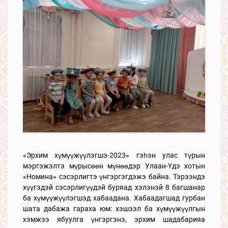
«Эрхим хүмүүжүүлэгшэ-2023» гэһэн улас түрын
мэргэжэлтэ мүрысөөн мүнөөдэр Улаан-Үдэ хотын
«Номина» сэсэрлигтэ үнгэргэгдэжэ байна. Тэрээндэ
хүүгэдэй сэсэрлигүүдэй буряад хэлэнэй 8 багшанар
ба хүмүүжүүлэгшэд хабаадана. Хабаадагшад гурбан
шата дабажа гараха юм: хэшээл ба хүмүүжүүлгын
хэмжээ ябуулга үнгэргэнэ, эрхим шадабарияа