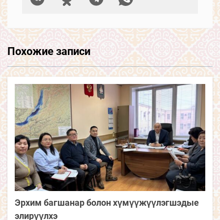
Похожие записи
Эрхим багшанар болон хүмүүжүүлэгшэдые
элирүүлхэ