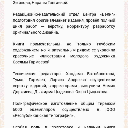
Эжинова, Нараны Тангаевой.
Редакционно-издательский отдел центра «Бэлиг»
подготовил оригинал-макет издания, провёл полный
цикл работ — вёрстку, корректуру, разработку
оригинального дизайна.
Книги примечательны не только глубоким
содержанием, но и визуальным рядом: ее украсили
красочные иллюстрации молодого художника
Соелмы Гармаевой.
Технические редакторы Хандама Батоболотова,
Тумэн Гармаев, Лариса Андреева осуществили
верстку изданий, корректорами выступили Номин
Доржиева, Дыжидма Цыденова, Оюна Цыцыкова.
Полиграфическое изготовление общим тиражом
6000 экземпляров осуществлено в ООО
«Республиканская типография».
Особая роль в подготовке и издании книги