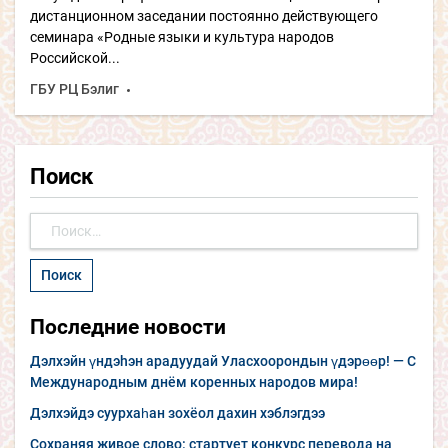
дистанционном заседании постоянно действующего
семинара «Родные языки и культура народов
Российской...
ГБУ РЦ Бэлиг
Поиск
Найти:
Последние новости
Дэлхэйн үндэhэн арадуудай Уласхоорондын үдэрөөр! — С
Международным днём коренных народов мира!
Дэлхэйдэ суурхаһан зохёол дахин хэблэгдээ
Сохраняя живое слово: стартует конкурс перевода на