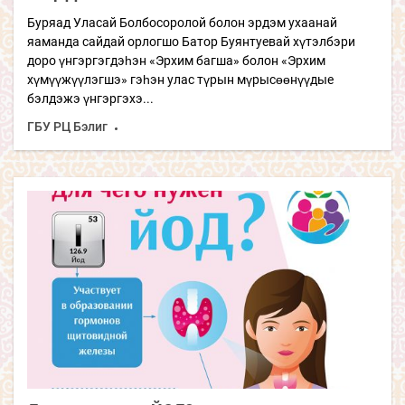
Буряад Уласай Болбосоролой болон эрдэм ухаанай
яаманда сайдай орлогшо Батор Буянтуевай хүтэлбэри
доро үнгэргэгдэһэн «Эрхим багша» болон «Эрхим
хүмүүжүүлэгшэ» гэһэн улас түрын мүрысөөнүүдые
бэлдэжэ үнгэргэхэ...
ГБУ РЦ Бэлиг