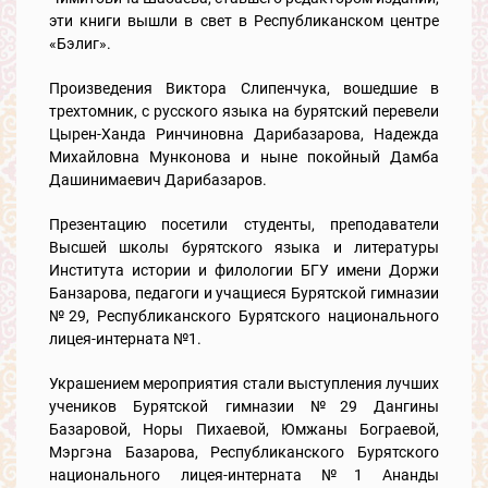
эти книги вышли в свет в Республиканском центре
«Бэлиг».
Произведения Виктора Слипенчука, вошедшие в
трехтомник, с русского языка на бурятский перевели
Цырен-Ханда Ринчиновна Дарибазарова, Надежда
Михайловна Мунконова и ныне покойный Дамба
Дашинимаевич Дарибазаров.
Презентацию посетили студенты, преподаватели
Высшей школы бурятского языка и литературы
Института истории и филологии БГУ имени Доржи
Банзарова, педагоги и учащиеся Бурятской гимназии
№29, Республиканского Бурятского национального
лицея-интерната №1.
Украшением мероприятия стали выступления лучших
учеников Бурятской гимназии №29 Дангины
Базаровой, Норы Пихаевой, Юмжаны Бограевой,
Мэргэна Базарова, Республиканского Бурятского
национального лицея-интерната №1 Ананды