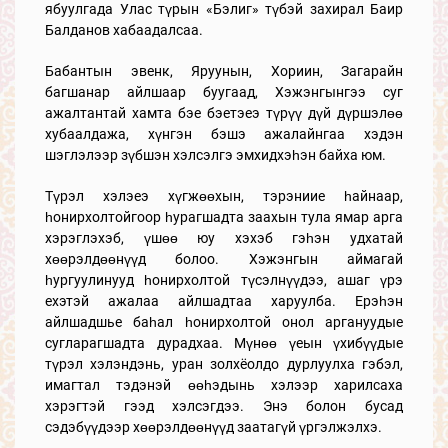
ябуулгада Улас түрын «Бэлиг» түбэй захирал Баир
Балданов хабаадалсаa.
Бабантын эвенк, Яруунын, Хориин, Загарайн
багшанар айлшаар буугаад, Хэжэнгынгээ суг
ажалтантай хамта бэе бэетэеэ түрүү дүй дүршэлөө
хубаалдажа, хүнгэн бэшэ ажалайнгаа хэдэн
шэглэлээр зүбшэн хэлсэлгэ эмхидхэһэн байха юм.
Түрэл хэлэеэ хүгжөөхын, тэрэниие һайнаар,
һонирхолтойгоор һурагшадта заахын тула ямар арга
хэрэглэхэб, үшөө юу хэхэб гэһэн удхатай
хөөрэлдөөнүүд болоо. Хэжэнгын аймагай
һургуулинууд һонирхолтой түсэлнүүдээ, ашаг үрэ
ехэтэй ажалаа айлшадтаа харуулба. Ерэһэн
айлшадшье баһал һонирхолтой онол аргануудые
сугларагшадта дурадхаа. Мүнөө үеын үхибүүдые
түрэл хэлэндэнь, уран золхёолдо дурлуулха гэбэл,
имагтал тэдэнэй өөһэдынь хэлээр харилсаха
хэрэгтэй гээд хэлсэгдээ. Энэ болон бусад
сэдэбүүдээр хөөрэлдөөнүүд заатагүй үргэлжэлхэ.