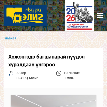
Главная
Хэжэнгэдэ багшанарай нүүдэл
хуралдаан үнгэрөө
Автор
На чтение
ГБУ РЦ Бэлиг
1 мин.