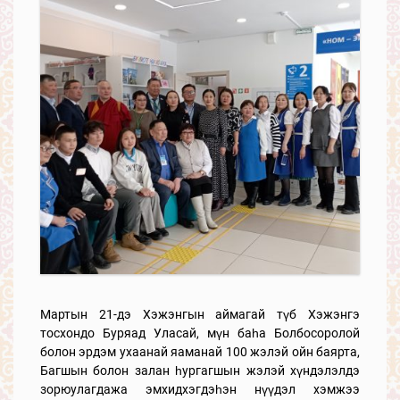
Мартын 21-дэ Хэжэнгын аймагай түб Хэжэнгэ
тосхондо Буряад Уласай, мүн баһа Болбосоролой
болон эрдэм ухаанай яаманай 100 жэлэй ойн баярта,
Багшын болон залан һургагшын жэлэй хүндэлэлдэ
зорюулагдажа эмхидхэгдэһэн нүүдэл хэмжээ