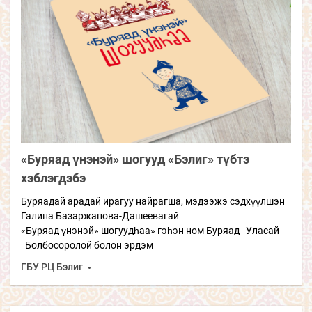
«Буряад үнэнэй» шогууд «Бэлиг» түбтэ
хэблэгдэбэ
Буряадай арадай ирагуу найрагша, мэдээжэ сэдхүүлшэн
Галина Базаржапова-Дашеевагай
«Буряад үнэнэй» шогуудһаа» гэһэн ном Буряад Уласай
Болбосоролой болон эрдэм
ГБУ РЦ Бэлиг