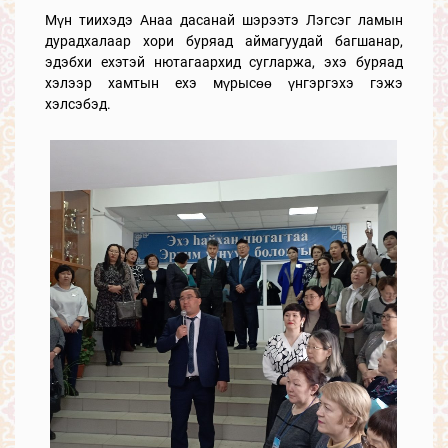
Мүн тиихэдэ Анаа дасанай шэрээтэ Лэгсэг ламын
дурадхалаар хори буряад аймагуудай багшанар,
эдэбхи ехэтэй нютагаархид сугларжа, эхэ буряад
хэлээр хамтын ехэ мүрысөө үнгэргэхэ гэжэ
хэлсэбэд.