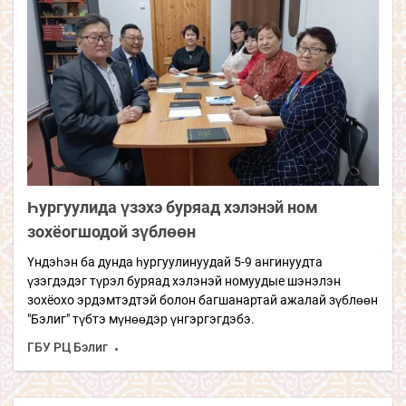
Һургуулида үзэхэ
б
уряад хэлэнэй
ном
зохёогшодой зүблөөн
Үндэһэн ба дунда һургуулинуудай 5-9 ангинуудта
үзэгдэдэг түрэл буряад хэлэнэй номуудые шэнэлэн
зохёохо эрдэмтэдтэй болон багшанартай ажалай зүблөөн
"Бэлиг" түбтэ мүнөөдэр үнгэргэгдэбэ.
ГБУ РЦ Бэлиг