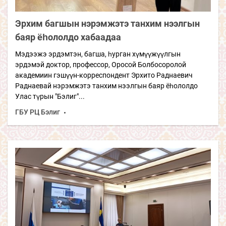
Эрхим багшын нэрэмжэтэ танхим нээлгын
баяр ёһололдо хабаадаа
Мэдээжэ эрдэмтэн, багша, һурган хүмүүжүүлгын
эрдэмэй доктор, профессор, Оросой Болбосоролой
академиин гэшүүн-корреспондент Эрхито Раднаевич
Раднаевай нэрэмжэтэ танхим нээлгын баяр ёһололдо
Улас түрын "Бэлиг"...
ГБУ РЦ Бэлиг