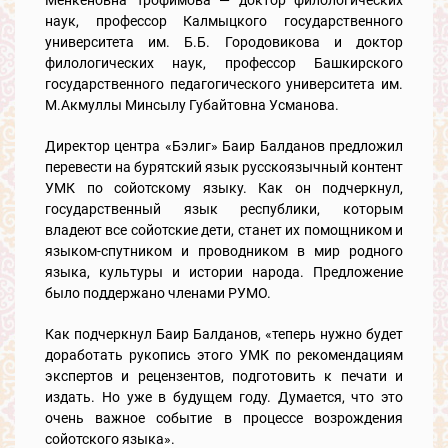
Менкеновна Трофимова — доктор филологических
наук, профессор Калмыцкого государственного
университета им. Б.Б. Городовикова и доктор
филологических наук, профессор Башкирского
государственного педагогического университета им.
М.Акмуллы Минсылу Губайтовна Усманова.
Директор центра «Бэлиг» Баир Балданов предложил
перевести на бурятский язык русскоязычный контент
УМК по сойотскому языку. Как он подчеркнул,
государственный язык республики, которым
владеют все сойотские дети, станет их помощником и
языком-спутником и проводником в мир родного
языка, культуры и истории народа. Предложение
было поддержано членами РУМО.
Как подчеркнул Баир Балданов, «теперь нужно будет
доработать рукопись этого УМК по рекомендациям
экспертов и рецензентов, подготовить к печати и
издать. Но уже в будущем году. Думается, что это
очень важное событие в процессе возрождения
сойотского языка».