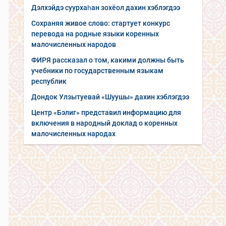
Дэлхэйдэ суурхаһан зохёол дахин хэблэгдээ
Сохраняя живое слово: стартует конкурс
перевода на родные языки коренных
малочисленных народов
ФИРЯ рассказал о том, какими должны быть
учебники по государственным языкам
республик
Дондок Улзытуевай «Шуушы» дахин хэблэгдээ
Центр «Бэлиг» представил информацию для
включения в народный доклад о коренных
малочисленных народах