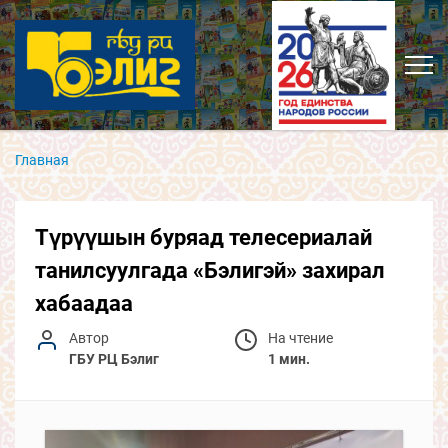
Главная
Түрүүшын буряад телесериалай
танилсуулгада «Бэлигэй» захирал
хабаадаа
Автор
На чтение
ГБУ РЦ Бэлиг
1 мин.