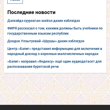
Последние новости
Дэлхэйдэ суурхаһан зохёол дахин хэблэгдээ
ФИРЯ рассказал о том, какими должны быть учебники по
государственным языкам республик
Дондок Улзытуевай «Шуушы» дахин хэблэгдээ
Центр «Бэлиг» представил информацию для включения в
народный доклад о коренных малочисленных народах
«Бэлиг» направил «Яндексу» ещё один аудиодатасет для
распознавания бурятской речи