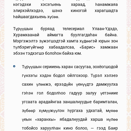
нэгэдэхи хэсэгыень хараад, һанамжаяа
элирхэйлхэдээ, шэнэ киногой харагшадта
һайшаагдахыень хүсөө.
Түрүүшын буряад телесериал Улаан-Үдэдэ,
Хурамхаанай аймагта буулгагдаhан байна.
Мэргэжэлтэ зүжэгшэдтэй хамта хүдөөгэй юрын зон
түлбэригүйгөөр хабаадалсаа, «Барис» хамжаан
эбээн тэдхэгшэ болоhон байха юм.
Түрүүшын серииень харан сасуугаа, зохёогшодой
гүнзэгы хэдэн бодол ойлгохоор. Түрэл хэлэеэ
сахин үлөөжэ, ерээдүйн үенүүдтэ дамжуулха
гэһэн гол бодолһоо гадуур залуу үетэниие
угсаата арадайнгаа заншалнуудые баримталан,
зүбөөр хүмүүжүүлэн һургаха удхатай, мүнөө
үеын «харанхы» ябадалнуудай харша нүлөө
тобойсо харуулһан кино болоо, — гээд Баир