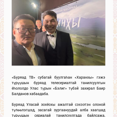
«Буряад ТВ» субагай буулгаһан «Харанхы» гэжэ
түрүүшын буряад телесериалтай танилсуулгын
ёһололдо Улас түрын «Бэлиг» түбэй захирал Баир
Балданов хабаадаба.
Буряад Уласай зохёохы ажалтай сэхээтэн олоной
түлөөлэгшэд, засагай зургаануудай алба хаагшад
түрүүшын сериалай танилсуулгада байлсажа,