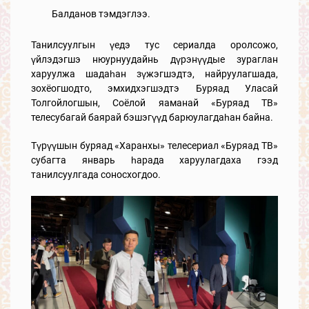
Балданов тэмдэглээ.
Танилсуулгын үедэ тус сериалда оролсожо,
үйлэдэгшэ нюурнуудайнь дүрэнүүдые зураглан
харуулжа шадаһан зүжэгшэдтэ, найруулагшада,
зохёогшодто, эмхидхэгшэдтэ Буряад Уласай
Толгойлогшын, Соёлой яаманай «Буряад ТВ»
телесубагай баярай бэшэгүүд барюулагдаһан байна.
Түрүүшын буряад «Харанхы» телесериал «Буряад ТВ»
субагта январь һарада харуулагдаха гээд
танилсуулгада соносхогдоо.