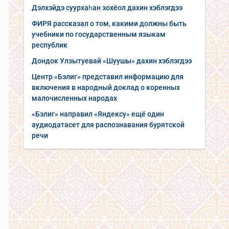
Дэлхэйдэ суурхаһан зохёол дахин хэблэгдээ
ФИРЯ рассказал о том, какими должны быть
учебники по государственным языкам
республик
Дондок Улзытуевай «Шуушы» дахин хэблэгдээ
Центр «Бэлиг» представил информацию для
включения в народный доклад о коренных
малочисленных народах
«Бэлиг» направил «Яндексу» ещё один
аудиодатасет для распознавания бурятской
речи