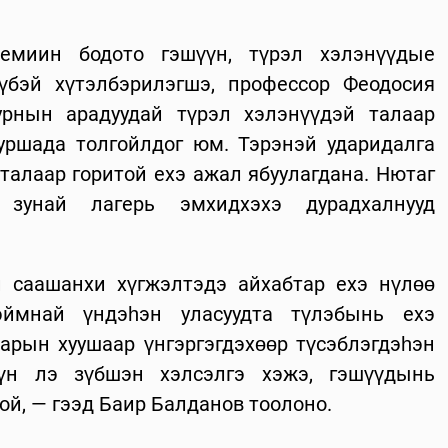
емиин бодото гэшүүн, түрэл хэлэнүүдые
үбэй хүтэлбэрилэгшэ, профессор Феодосия
рнын арадуудай түрэл хэлэнүүдэй талаар
уршада толгойлдог юм. Тэрэнэй ударидалга
талаар горитой ехэ ажал ябуулагдана. Нютаг
 зунай лагерь эмхидхэхэ дурадхалнууд
 саашанхи хүгжэлтэдэ айхабтар ехэ нүлөө
нэймнай үндэһэн уласуудта түлэбынь ехэ
арын хуушаар үнгэргэгдэхөөр түсэблэгдэһэн
үн лэ зүбшэн хэлсэлгэ хэжэ, гэшүүдынь
й, — гээд Баир Балданов тоолоно.