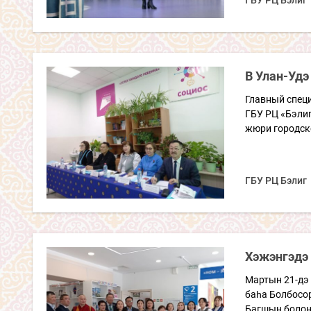
ГБУ РЦ Бэлиг
В Улан-Удэ
Главный спец
ГБУ РЦ «Бэлиг
жюри городско
ГБУ РЦ Бэлиг
Хэжэнгэдэ
Мартын 21-дэ
баһа Болбосор
Багшын болон