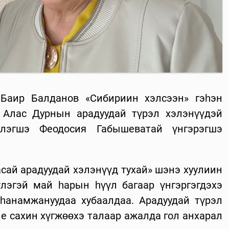
 Баир Балданов «Сибириин хэлсээн» гэһэн
 Алас Дурнын арадуудай түрэл хэлэнүүдэй
илэгшэ Феодосия Габышеватай үнгэрэгшэ
сай арадуудай хэлэнүүд тухай» шэнэ хуулиин
лэгэй май һарын һүүл багаар үнгэргэгдэхэ
 һанамжануудаа хубаалдаа. Арадуудай түрэл
ие сахин хүгжөөхэ талаар ажалда гол анхарал