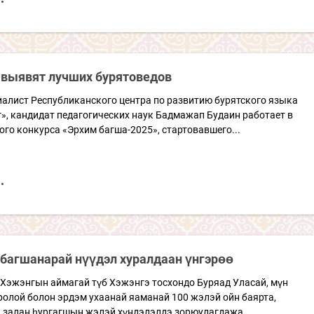
 выявят лучших бурятоведов
иалист Республиканского центра по развитию бурятского языка
», кандидат педагогических наук Бадмажап Будаин работает в
го конкурса «Эрхим багша-2025», стартовавшего...
 багшанарай нүүдэл хуралдаан үнгэрөө
 Хэжэнгын аймагай түб Хэжэнгэ тосхондо Буряад Уласай, мүн
олой болон эрдэм ухаанай яаманай 100 жэлэй ойн баярта,
 залан һургагшын жэлэй хүндэлэлдэ зорюулагдажа