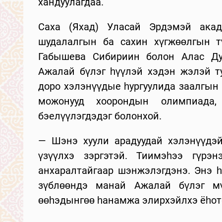
хандуулагдаа.
Саха (Яхад) Уласай Эрдэмэй акад
шудалалгын ба сахин хүгжөөлгын т
Габышева Сибириин болон Алас Ду
Ажалай бүлэг һүүлэй хэдэн жэлэй т
доро хэлэнүүдые һургуулида заалгын 
можонууд хоорондын олимпиада,
бэелүүлэгдэдэг болонхой.
— Шэнэ хуули арадуудай хэлэнүүдэй
үзүүлхэ зэргэтэй. Тиимэһээ гүрэ
анхаралтайгаар шэнжэлэгдэнэ. Энэ һ
зүблөөндэ манай Ажалай бүлэг м
өөһэдынгөө һанамжа элирхэйлхэ ёһото