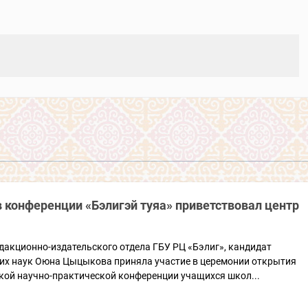
 конференции «Бэлигэй туяа» приветствовал центр
дакционно-издательского отдела ГБУ РЦ «Бэлиг», кандидат
их наук Оюна Цыцыкова приняла участие в церемонии открытия
кой научно-практической конференции учащихся школ...