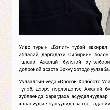
Улас түрын «Бэлиг» түбэй захирал
эблэлэй дэргэдэхи Сибириин болон
талаар Ажалай бүлэгэй хүтэлбэр
долооной эсэстэ Эрхүү хотодо уулзаба.
Уулзалгын үедэ «Оросой Холбоото Ула
түлэб, дээрэ нэрлэгдэһэе Ажалай бү
зүблөөндэ харагдаха асуудалнуудаар
хэлэнүүдые һургуулида зааха, тэдэни