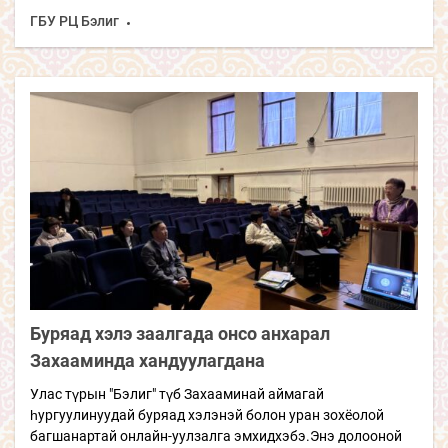
ГБУ РЦ Бэлиг
Буряад хэлэ заалгада онсо анхарал
Захааминда хандуулагдана
Улас түрын "Бэлиг" түб Захааминай аймагай
һургуулинуудай буряад хэлэнэй болон уран зохёолой
багшанартай онлайн-уулзалга эмхидхэбэ.Энэ долооной