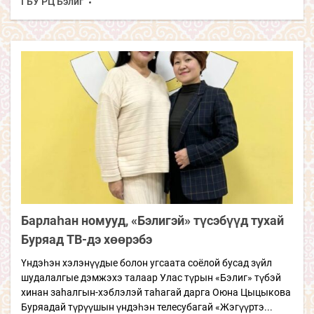
ГБУ РЦ Бэлиг
Барлаһан номууд, «Бэлигэй» түсэбүүд тухай
Буряад TВ-дэ хөөрэбэ
Үндэһэн хэлэнүүдые болон угсаата соёлой бусад зүйл
шудалалгые дэмжэхэ талаар Улас түрын «Бэлиг» түбэй
хинан заhалгын-хэблэлэй таhагай дарга Оюна Цыцыкова
Буряадай түрүүшын үндэһэн телесубагай «Жэгүүртэ...