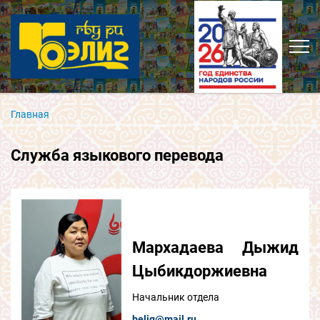
Главная
Служба языкового перевода
Мархадаева Дыжид
Цыбикдоржиевна
Начальник отдела
belig@mail.ru