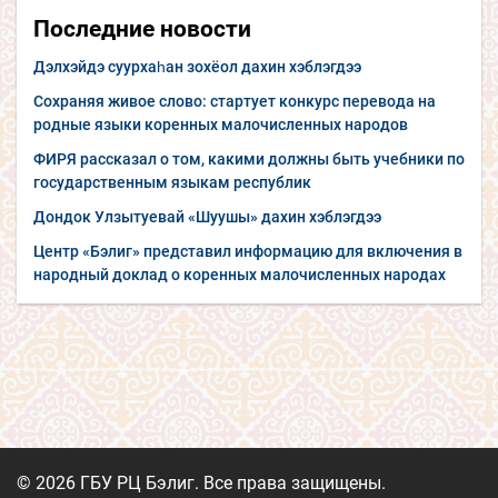
Последние новости
Дэлхэйдэ суурхаһан зохёол дахин хэблэгдээ
Сохраняя живое слово: стартует конкурс перевода на
родные языки коренных малочисленных народов
ФИРЯ рассказал о том, какими должны быть учебники по
государственным языкам республик
Дондок Улзытуевай «Шуушы» дахин хэблэгдээ
Центр «Бэлиг» представил информацию для включения в
народный доклад о коренных малочисленных народах
© 2026 ГБУ РЦ Бэлиг. Все права защищены.