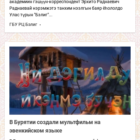
академиин гэшүүн-корреспондент Эрхито Раднаевич
Раднаевай нэрэмжэтэ танхим нээлгын баяр ёһололдо
Улас түрын "Бэлиг"...
ГБУ РЦ Бэлиг
В Бурятии создали мультфильм на
эвенкийском языке