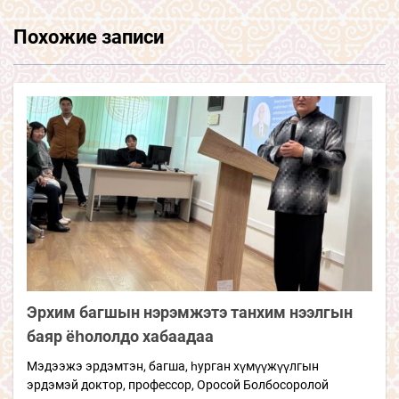
Похожие записи
Эрхим багшын нэрэмжэтэ танхим нээлгын
баяр ёһололдо хабаадаа
Мэдээжэ эрдэмтэн, багша, һурган хүмүүжүүлгын
эрдэмэй доктор, профессор, Оросой Болбосоролой