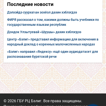
Последние новости
Дэлхэйдэ суурхаһан зохёол дахин хэблэгдээ
ФИРЯ рассказал о том, какими должны быть учебники по
государственным языкам республик
Дондок Улзытуевай «Шуушы» дахин хэблэгдээ
Центр «Бэлиг» представил информацию для включения в
народный доклад о коренных малочисленных народах
«Бэлиг» направил «Яндексу» ещё один аудиодатасет для
распознавания бурятской речи
© 2026 ГБУ РЦ Бэлиг. Все права защищены.