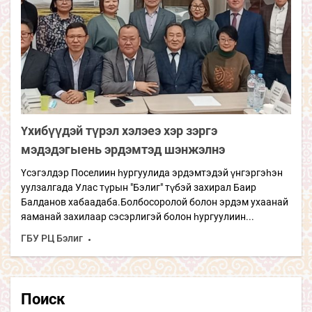
Үхибүүдэй түрэл хэлэеэ хэр зэргэ
мэдэдэгыень эрдэмтэд шэнжэлнэ
Үсэгэлдэр Поселиин һургуулида эрдэмтэдэй үнгэргэһэн
уулзалгада Улас түрын "Бэлиг" түбэй захирал Баир
Балданов хабаадаба.Болбосоролой болон эрдэм ухаанай
яаманай захилаар сэсэрлигэй болон һургуулиин...
ГБУ РЦ Бэлиг
Поиск