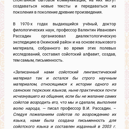
спонтанной бытовой коммуникации, на них могут
создаваться новые тексты и передаваться из
поколения в поколение древние произведения.
В 1970-х годах выдающийся учёный, доктор
филологических наук, профессор Валентин Иванович
Рассадин организовал диалектологическую
экспедицию в Окинский район и на основе языкового
материала, собранного во время этих полевых
исследований, составил сойотский алфавит, создав,
тем самым, письменность.
«Записанный нами сойотский лингвистический
материал так и остался бы строго научным
материалом, относящимся к истории одного из
саянских тюркских языков, ныне практически почти
исчезнувшего из общения, если бы не желание самих
сойотов возродить его, что мы и сделали, выполняя
волю народа,
— писал профессор В.И. Рассадин. –
Следуя пожеланиям сойотов по возрождению их
языка, нами была создана письменность для
сойотского языка и составлен изданный в 2003 г.