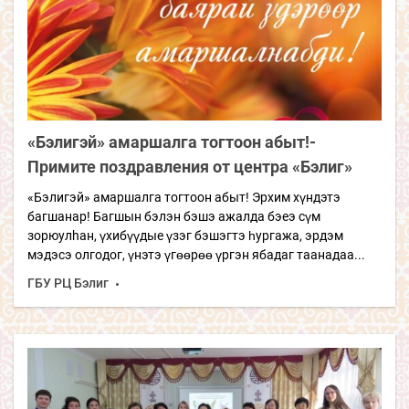
«Бэлигэй» амаршалга тогтоон абыт!-
Примите поздравления от центра «Бэлиг»
«Бэлигэй» амаршалга тогтоон абыт! Эрхим хүндэтэ
багшанар! Багшын бэлэн бэшэ ажалда бэеэ сүм
зорюулhан, үхибүүдые үзэг бэшэгтэ һургажа, эрдэм
мэдэсэ олгодог, үнэтэ үгөөрөө үргэн ябадаг таанадаа...
ГБУ РЦ Бэлиг