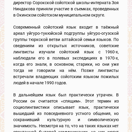
директор Сорокской сойотской школы-интерната Зоя
Ниндакова приняли участие в съемках, проведенных
в Окинском сойотском муниципальном округе.
Современный сойотский язык входит в таёжный
ареал уйгуро-тукюйской подгруппы уйгуро-огузской
группы тюркской ветви алтайской семьи языков. По
сведениям из открытых источников, советские
лингвисты изучали сойотский язык с 1960-х,
наблюдали его в полевых экспедициях в 1970-х,
когда его знали, в основном, старики, но они уже
тогда не говорили на нём. Позже лингвисты
встречали владеющих сойотским языком пожилых
людей в начале 1990 годов.
В дальнейшем язык был практически утрачен. В
России он считается «спящим». Этот термин из
социолингвистики описывает язык, практически
вышедший из повседневного устного общения, но
сохранивший культурную и символическую
значимость. Несмотря на то, что на таких языках нет