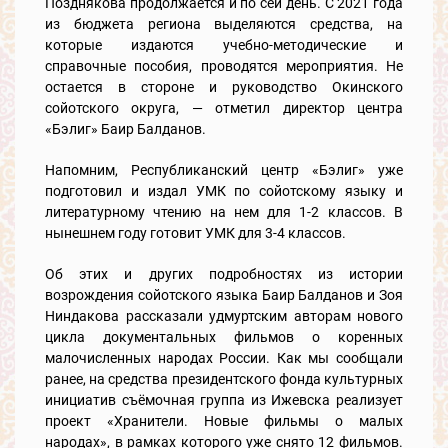
Позднякова продолжается и по сей день. С 2021 года
из бюджета региона выделяются средства, на
которые издаются учебно-методические и
справочные пособия, проводятся мероприятия. Не
остается в стороне и руководство Окинского
сойотского округа, — отметил директор центра
«Бэлиг» Баир Балданов.
Напомним, Республиканский центр «Бэлиг» уже
подготовил и издал УМК по сойотскому языку и
литературному чтению на нем для 1-2 классов. В
нынешнем году готовит УМК для 3-4 классов.
Об этих и других подробностях из истории
возрождения сойотского языка Баир Балданов и Зоя
Ниндакова рассказали удмуртским авторам нового
цикла документальных фильмов о коренных
малочисленных народах России. Как мы сообщали
ранее, на средства президентского фонда культурных
инициатив съёмочная группа из Ижевска реализует
проект «Хранители. Новые фильмы о малых
народах», в рамках которого уже снято 12 фильмов.